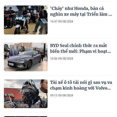
'Cháy' như Honda, bán cả
nghìn xe máy tại Triển lãm Ô
tô lớn nhất Indonesia
10:47 09/08/2024
BYD Seal chính thức ra mắt
biến thể mới: Phạm vi hoạt
động lên tới 2.000 km, ăn
10:06 09/08/2024
xăng chỉ 3,4L/ 100km
Tài xế ô tô tải nói gì sau vụ va
chạm kinh hoàng với Volvo
XC90 trên cầu Phú Mỹ
09:15 09/08/2024