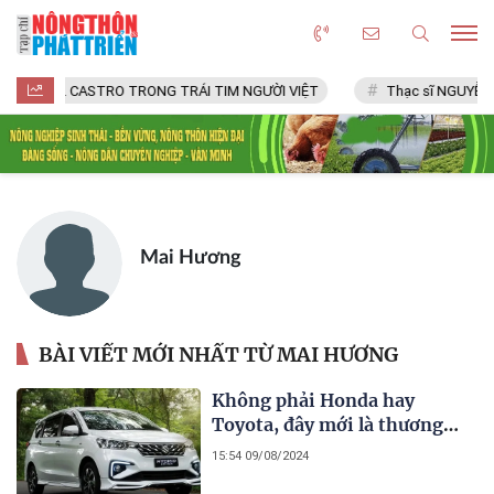
FIDEL CASTRO TRONG TRÁI TIM NGƯỜI VIỆT
Thạc sĩ NGUYỄN V
Mai Hương
BÀI VIẾT MỚI NHẤT TỪ MAI HƯƠNG
Không phải Honda hay
Toyota, đây mới là thương
hiệu sở hữu mẫu xe hybrid
15:54 09/08/2024
bán chạy nhất tại thị trường