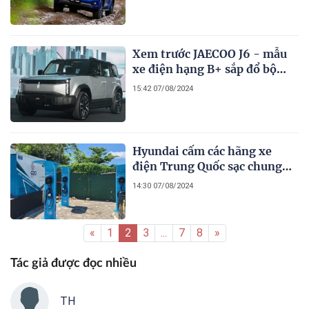
Xem trước JAECOO J6 - mẫu
xe điện hạng B+ sắp đổ bộ
vào thị trường Việt
15:42 07/08/2024
Hyundai cấm các hãng xe
điện Trung Quốc sạc chung
tại sạc công cộng
14:30 07/08/2024
«
1
2
3
...
7
8
»
Tác giả được đọc nhiều
TH