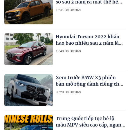
số sau 2 năm ra mắt thế hệ
mới tại thị trường đặc biệt
16:33 08/08/2024
này
Hyundai Tucson 2022 khấu
hao bao nhiêu sau 2 năm lăn
bánh
15:48 08/08/2024
Xem trước BMW X3 phiên
bản mở rộng dành riêng cho
thị trường hàng xóm
08:20 08/08/2024
Trung Quốc tiếp tục hé lộ
mẫu MPV siêu cao cấp, ngang