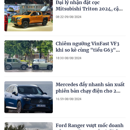
Đại lý nhận đặt cọc
Mitsubishi Triton 2024, cận
kề ngày ra mắt thị trường
08:22 09/08/2024
Việt
Chiêm ngưỡng VinFast VF3
khi so kè cùng "tiểu G63"
Jimny dù khác biệt phân khúc
18:30 08/08/2024
Mercedes đẩy nhanh sản xuất
phiên bản chạy điện cho 2
dòng xe best seller của
16:59 08/08/2024
thương hiệu
Ford Ranger vượt mốc doanh