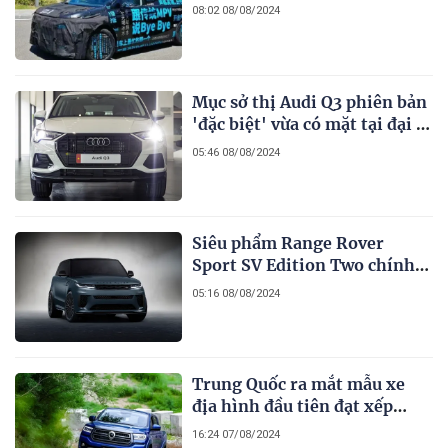
tầm Rolls-Royce
08:02 08/08/2024
Mục sở thị Audi Q3 phiên bản
'đặc biệt' vừa có mặt tại đại lý
Việt
05:46 08/08/2024
Siêu phẩm Range Rover
Sport SV Edition Two chính
thức ra mắt: Màu sơn độc lạ
05:16 08/08/2024
kèm sức mạnh ấn tượng
Trung Quốc ra mắt mẫu xe
địa hình đầu tiên đạt xếp
hạng an toàn 5 sao NCAP
16:24 07/08/2024