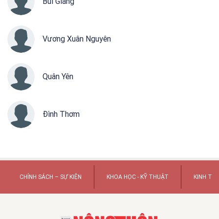
Bùi Giáng
Vương Xuân Nguyên
Quân Yên
Đình Thơm
CHÍNH SÁCH – SỰ KIỆN
KHOA HỌC - KỸ THUẬT
KINH TẾ