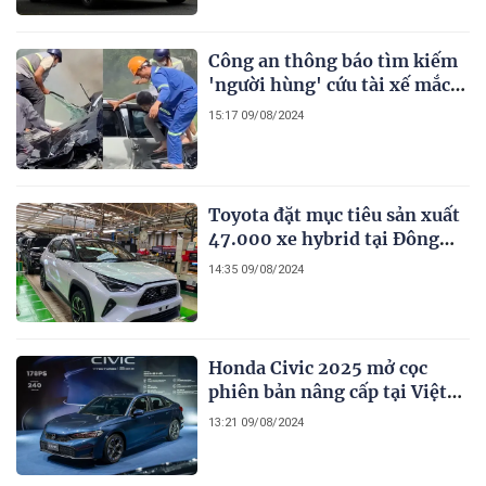
Việt
Công an thông báo tìm kiếm
'người hùng' cứu tài xế mắc
kẹt trong vụ tai nạn kinh
15:17 09/08/2024
hoàng cầu Phú Mỹ
Toyota đặt mục tiêu sản xuất
47.000 xe hybrid tại Đông
Nam Á vào năm tới
14:35 09/08/2024
Honda Civic 2025 mở cọc
phiên bản nâng cấp tại Việt
Nam, bổ sung thêm phiên
13:21 09/08/2024
bản siêu tiết kiệm xăng