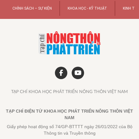
CHÍNH SÁCH – SỰ KIỆN
KHOA HỌC - KỸ THUẬT
KINH TẾ
TẠP CHÍ KHOA HỌC PHÁT TRIỂN NÔNG THÔN VIỆT NAM
TẠP CHÍ ĐIỆN TỬ KHOA HỌC PHÁT TRIỂN NÔNG THÔN VIỆT
NAM
Giấy phép hoạt động số 74/GP-BTTTT ngày 26/01/2022 của Bộ
Thông tin và Truyền thông