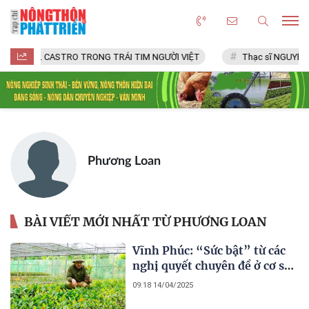
FIDEL CASTRO TRONG TRÁI TIM NGƯỜI VIỆT
Thạc sĩ NGUYỄN 
Phương Loan
BÀI VIẾT MỚI NHẤT TỪ PHƯƠNG LOAN
Vĩnh Phúc: “Sức bật” từ các
nghị quyết chuyên đề ở cơ sở
(Kỳ 2) - Tạo “bước chuyển”
09:18 14/04/2025
trong cả nhiệm kỳ