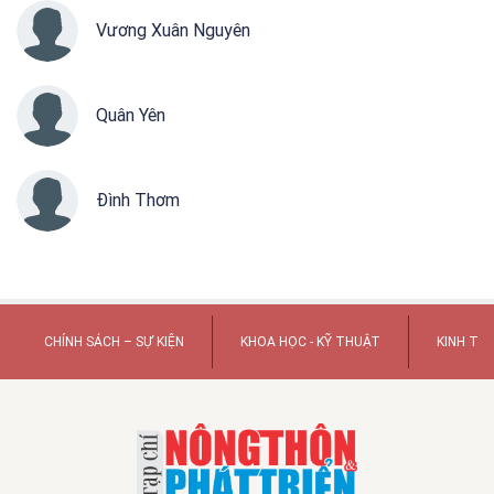
Vương Xuân Nguyên
Quân Yên
Đình Thơm
CHÍNH SÁCH – SỰ KIỆN
KHOA HỌC - KỸ THUẬT
KINH TẾ