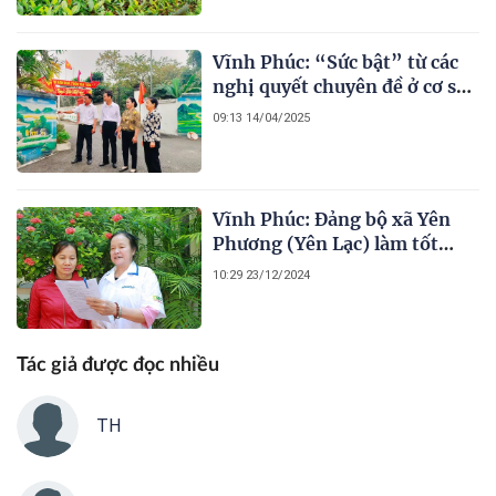
Vĩnh Phúc: “Sức bật” từ các
nghị quyết chuyên đề ở cơ sở
(Kỳ 1) - Gắn nghị quyết với
09:13 14/04/2025
các nhiệm vụ trọng tâm
Vĩnh Phúc: Đảng bộ xã Yên
Phương (Yên Lạc) làm tốt
công tác phát triển đảng viên
10:29 23/12/2024
Tác giả được đọc nhiều
TH