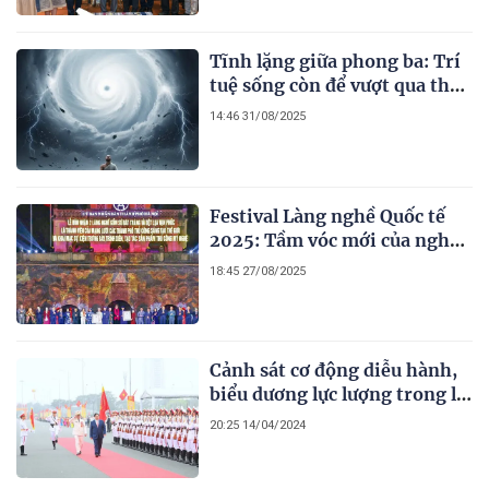
Tĩnh lặng giữa phong ba: Trí
tuệ sống còn để vượt qua thử
thách
14:46 31/08/2025
Festival Làng nghề Quốc tế
2025: Tầm vóc mới của nghề
thủ công Việt Nam
18:45 27/08/2025
Cảnh sát cơ động diễu hành,
biểu dương lực lượng trong lễ
kỷ niệm 50 năm Ngày truyền
20:25 14/04/2024
thống