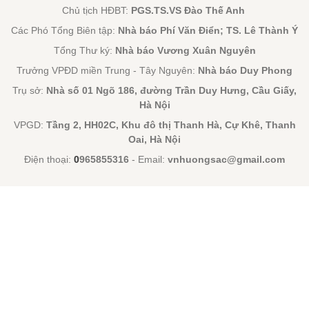
Chủ tịch HĐBT:
PGS.TS.VS Đào Thế Anh
Các Phó Tổng Biên tập:
Nhà báo Phí Văn Điển; TS. Lê Thành Ý
Tổng Thư ký:
Nhà báo Vương Xuân Nguyên
Trưởng VPĐD miền Trung - Tây Nguyên:
Nhà báo Duy Phong
Trụ sở:
Nhà số 01 Ngõ 186, đường Trần Duy Hưng, Cầu Giấy,
Hà Nội
VPGD:
Tầng 2, HH02C, Khu đô thị Thanh Hà, Cự Khê, Thanh
Oai, Hà Nội
Điện thoại:
0
965855316
- Email:
vnhuongsac@gmail.com