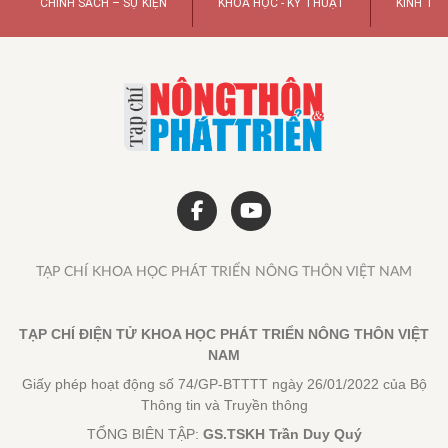
CHÍNH SÁCH – SỰ KIỆN
KHOA HỌC - KỸ THUẬT
KINH TẾ
TẠP CHÍ KHOA HỌC PHÁT TRIỂN NÔNG THÔN VIỆT NAM
TẠP CHÍ ĐIỆN TỬ KHOA HỌC PHÁT TRIỂN NÔNG THÔN VIỆT
NAM
Giấy phép hoạt động số 74/GP-BTTTT ngày 26/01/2022 của Bộ
Thông tin và Truyền thông
TỔNG BIÊN TẬP:
GS.TSKH Trần Duy Quý