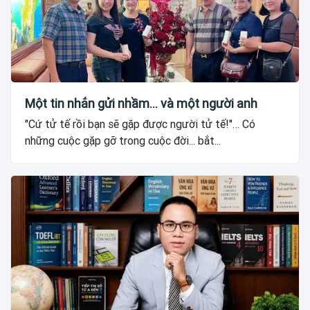
Một tin nhắn gửi nhầm... và một người anh
"Cứ tử tế rồi bạn sẽ gặp được người tử tế!"… Có
những cuộc gặp gỡ trong cuộc đời... bắt...