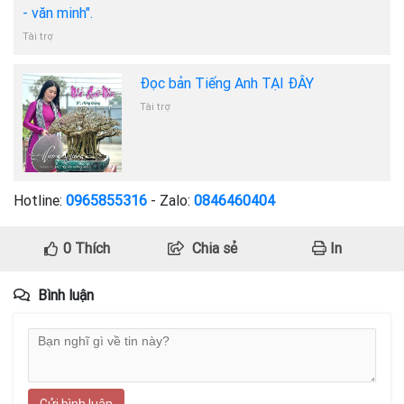
- văn minh".
Tài trợ
Đọc bản Tiếng Anh TẠI ĐÂY
Tài trợ
Hotline:
0965855316
- Zalo:
0846460404
0
Thích
Chia sẻ
In
Bình luận
Gửi bình luận