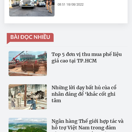
các hành vi vi phạm an
08:51 18/08/2022
toàn giao thông
BÀI ĐỌC NHIỀU
Top 5 đơn vị thu mua phế liệu
giá cao tại TP.HCM
Những lời dạy bất hủ của cổ
nhân đáng để ‘khắc cốt ghi
tâm
Ngân hàng Thế giới hợp tác và
hỗ trợ Việt Nam trong đảm