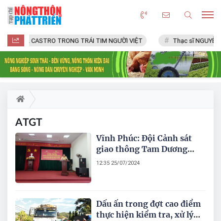
FIDEL CASTRO TRONG TRÁI TIM NGƯỜI VIỆT
Thạc sĩ NGUYỄN 
ATGT
Vĩnh Phúc: Đội Cảnh sát
giao thông Tam Dương
tuyên truyền pháp luật về
12:35 25/07/2024
TTATGT cho đoàn viên,
thanh niên
Dấu ấn trong đợt cao điểm
thực hiện kiểm tra, xử lý