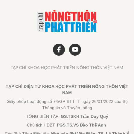
TẠP CHÍ KHOA HỌC PHÁT TRIỂN NÔNG THÔN VIỆT NAM
TẠP CHÍ ĐIỆN TỬ KHOA HỌC PHÁT TRIỂN NÔNG THÔN VIỆT
NAM
Giấy phép hoạt động số 74/GP-BTTTT ngày 26/01/2022 của Bộ
Thông tin và Truyền thông
TỔNG BIÊN TẬP:
GS.TSKH Trần Duy Quý
Chủ tịch HĐBT:
PGS.TS.VS Đào Thế Anh
Các Phó Tổng Biên tập:
Nhà báo Phí Văn Điển; TS. Lê Thành Ý