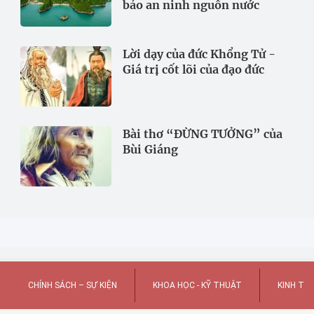
bảo an ninh nguồn nước
Lời dạy của đức Khổng Tử -
Giá trị cốt lõi của đạo đức
Bài thơ “ĐỪNG TƯỞNG” của
Bùi Giáng
CHÍNH SÁCH – SỰ KIỆN
KHOA HỌC - KỸ THUẬT
KINH TẾ