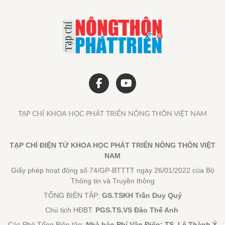
TẠP CHÍ KHOA HỌC PHÁT TRIỂN NÔNG THÔN VIỆT NAM
TẠP CHÍ ĐIỆN TỬ KHOA HỌC PHÁT TRIỂN NÔNG THÔN VIỆT
NAM
Giấy phép hoạt động số 74/GP-BTTTT ngày 26/01/2022 của Bộ
Thông tin và Truyền thông
TỔNG BIÊN TẬP:
GS.TSKH Trần Duy Quý
Chủ tịch HĐBT:
PGS.TS.VS Đào Thế Anh
Các Phó Tổng Biên tập:
Nhà báo Phí Văn Điển; TS. Lê Thành Ý