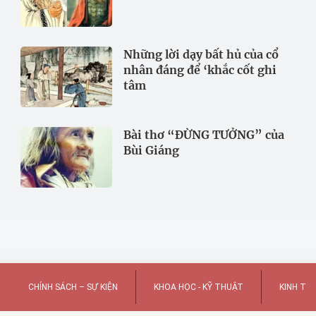
Những lời dạy bất hủ của cổ
nhân đáng để ‘khắc cốt ghi
tâm
Bài thơ “ĐỪNG TƯỞNG” của
Bùi Giáng
CHÍNH SÁCH – SỰ KIỆN
KHOA HỌC - KỸ THUẬT
KINH TẾ