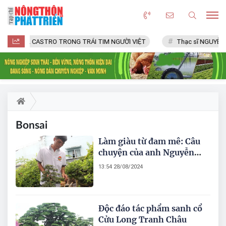
FIDEL CASTRO TRONG TRÁI TIM NGƯỜI VIỆT
Thạc sĩ NGUYỄN 
Bonsai
Làm giàu từ đam mê: Câu
chuyện của anh Nguyễn
Văn Phúc với nghề Bonsai
13:54 28/08/2024
Độc đáo tác phẩm sanh cổ
Cửu Long Tranh Châu