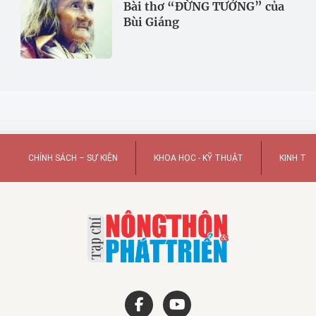
Bài thơ “ĐỪNG TƯỞNG” của
Bùi Giáng
CHÍNH SÁCH – SỰ KIỆN
KHOA HỌC - KỸ THUẬT
KINH TẾ