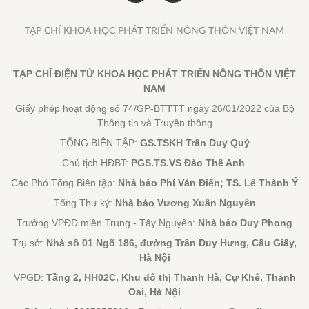
TẠP CHÍ KHOA HỌC PHÁT TRIỂN NÔNG THÔN VIỆT NAM
TẠP CHÍ ĐIỆN TỬ KHOA HỌC PHÁT TRIỂN NÔNG THÔN VIỆT
NAM
Giấy phép hoạt động số 74/GP-BTTTT ngày 26/01/2022 của Bộ
Thông tin và Truyền thông
TỔNG BIÊN TẬP:
GS.TSKH Trần Duy Quý
Chủ tịch HĐBT:
PGS.TS.VS Đào Thế Anh
Các Phó Tổng Biên tập:
Nhà báo Phí Văn Điển; TS. Lê Thành Ý
Tổng Thư ký:
Nhà báo Vương Xuân Nguyên
Trưởng VPĐD miền Trung - Tây Nguyên:
Nhà báo Duy Phong
Trụ sở:
Nhà số 01 Ngõ 186, đường Trần Duy Hưng, Cầu Giấy,
Hà Nội
VPGD:
Tầng 2, HH02C, Khu đô thị Thanh Hà, Cự Khê, Thanh
Oai, Hà Nội