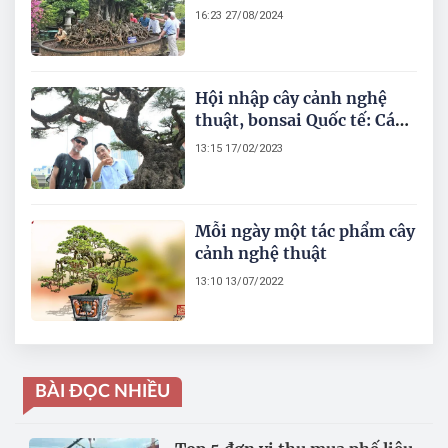
16:23 27/08/2024
Hội nhập cây cảnh nghệ
thuật, bonsai Quốc tế: Cách
tiếp cận nào phù hợp với
13:15 17/02/2023
Việt Nam
Mỗi ngày một tác phẩm cây
cảnh nghệ thuật
13:10 13/07/2022
BÀI ĐỌC NHIỀU