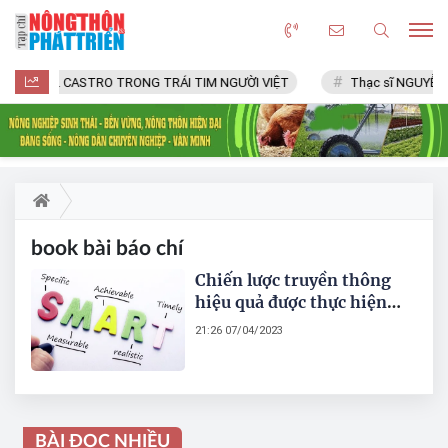
FIDEL CASTRO TRONG TRÁI TIM NGƯỜI VIỆT
Thạc sĩ NGUYỄN 
book bài báo chí
Chiến lược truyền thông
hiệu quả được thực hiện
như thế nào?
21:26 07/04/2023
BÀI ĐỌC NHIỀU