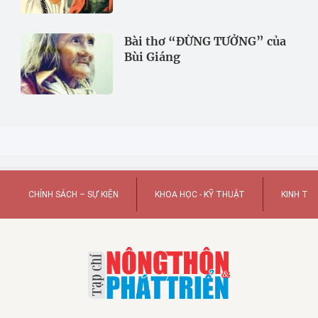
Bài thơ “ĐỪNG TƯỞNG” của
Bùi Giáng
CHÍNH SÁCH – SỰ KIỆN
KHOA HỌC - KỸ THUẬT
KINH TẾ