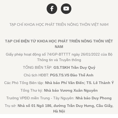
TẠP CHÍ KHOA HỌC PHÁT TRIỂN NÔNG THÔN VIỆT NAM
TẠP CHÍ ĐIỆN TỬ KHOA HỌC PHÁT TRIỂN NÔNG THÔN VIỆT
NAM
Giấy phép hoạt động số 74/GP-BTTTT ngày 26/01/2022 của Bộ
Thông tin và Truyền thông
TỔNG BIÊN TẬP:
GS.TSKH Trần Duy Quý
Chủ tịch HĐBT:
PGS.TS.VS Đào Thế Anh
Các Phó Tổng Biên tập:
Nhà báo Phí Văn Điển; TS. Lê Thành Ý
Tổng Thư ký:
Nhà báo Vương Xuân Nguyên
Trưởng VPĐD miền Trung - Tây Nguyên:
Nhà báo Duy Phong
Trụ sở:
Nhà số 01 Ngõ 186, đường Trần Duy Hưng, Cầu Giấy,
Hà Nội