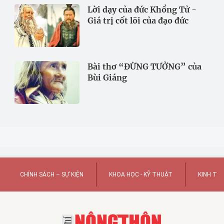
Lời dạy của đức Khổng Tử -
Giá trị cốt lõi của đạo đức
Bài thơ “ĐỪNG TƯỞNG” của
Bùi Giáng
CHÍNH SÁCH – SỰ KIỆN
KHOA HỌC - KỸ THUẬT
KINH TẾ