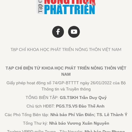
TẠP CHÍ KHOA HỌC PHÁT TRIỂN NÔNG THÔN VIỆT NAM
TẠP CHÍ ĐIỆN TỬ KHOA HỌC PHÁT TRIỂN NÔNG THÔN VIỆT
NAM
Giấy phép hoạt động số 74/GP-BTTTT ngày 26/01/2022 của Bộ
Thông tin và Truyền thông
TỔNG BIÊN TẬP:
GS.TSKH Trần Duy Quý
Chủ tịch HĐBT:
PGS.TS.VS Đào Thế Anh
Các Phó Tổng Biên tập:
Nhà báo Phí Văn Điển; TS. Lê Thành Ý
Tổng Thư ký:
Nhà báo Vương Xuân Nguyên
Trưởng VPĐD miền Trung - Tây Nguyên:
Nhà báo Duy Phong