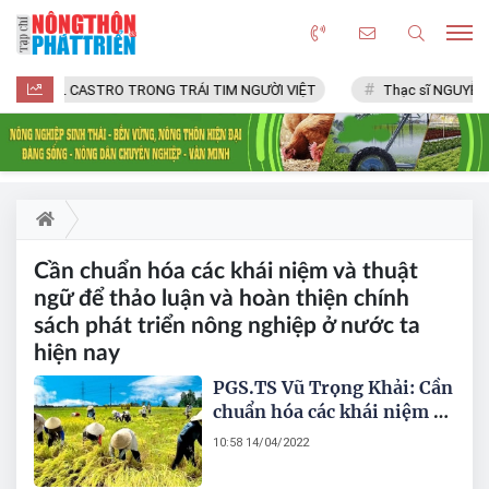
FIDEL CASTRO TRONG TRÁI TIM NGƯỜI VIỆT
Thạc sĩ NGUYỄN 
Cần chuẩn hóa các khái niệm và thuật
ngữ để thảo luận và hoàn thiện chính
sách phát triển nông nghiệp ở nước ta
hiện nay
PGS.TS Vũ Trọng Khải: Cần
chuẩn hóa các khái niệm và
thuật ngữ để thảo luận và
10:58 14/04/2022
hoàn thiện chính sách phát
triển nông nghiệp ở nước