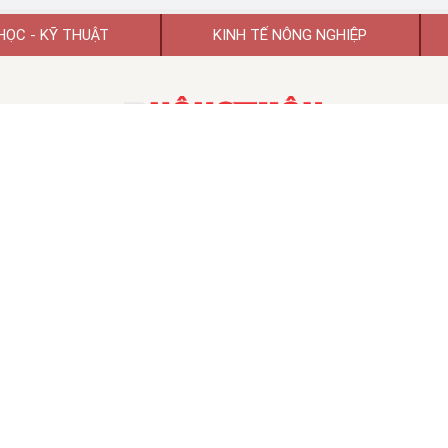
HỌC - KỸ THUẬT
KINH TẾ NÔNG NGHIỆP
TẠP CHÍ KHOA HỌC PHÁT TRIỂN NÔNG THÔN VIỆT NAM
TẠP CHÍ ĐIỆN TỬ KHOA HỌC PHÁT TRIỂN NÔNG THÔN VIỆT NAM
 hoạt động số 74/GP-BTTTT ngày 26/01/2022 của Bộ Thông tin và Tr
TỔNG BIÊN TẬP:
GS.TSKH Trần Duy Quý
Chủ tịch HĐBT:
PGS.TS.VS Đào Thế Anh