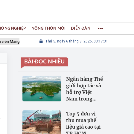
 NÔNG NGHIỆP
NÔNG THÔN MỚI
DIỄN ĐÀN
 Mạng lưới các Thành phố Thủ công sáng tạo Thế giới
Thứ 5, ngày 6 tháng 8, 2026, 03:17:31
LÀNG NGH
BÀI ĐỌC NHIỀU
Ngân hàng Thế
giới hợp tác và
hỗ trợ Việt
Nam trong
đảm bảo an
ninh nguồn
Top 5 đơn vị
nước
thu mua phế
liệu giá cao tại
TP.HCM