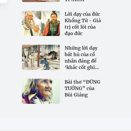
Lời dạy của đức
Khổng Tử - Giá
trị cốt lõi của
đạo đức
Những lời dạy
bất hủ của cổ
nhân đáng để
‘khắc cốt ghi
tâm
Bài thơ “ĐỪNG
TƯỞNG” của
Bùi Giáng