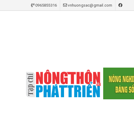
0965855316
vnhuongsac@gmail.com