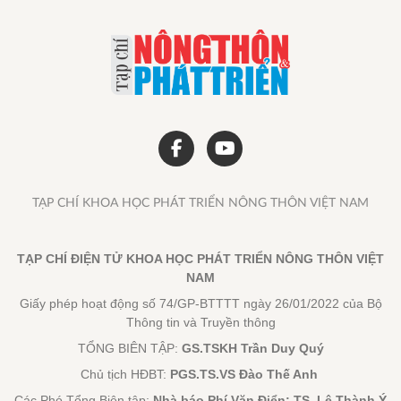
TẠP CHÍ KHOA HỌC PHÁT TRIỂN NÔNG THÔN VIỆT NAM
TẠP CHÍ ĐIỆN TỬ KHOA HỌC PHÁT TRIỂN NÔNG THÔN VIỆT
NAM
Giấy phép hoạt động số 74/GP-BTTTT ngày 26/01/2022 của Bộ
Thông tin và Truyền thông
TỔNG BIÊN TẬP:
GS.TSKH Trần Duy Quý
Chủ tịch HĐBT:
PGS.TS.VS Đào Thế Anh
Các Phó Tổng Biên tập:
Nhà báo Phí Văn Điển; TS. Lê Thành Ý