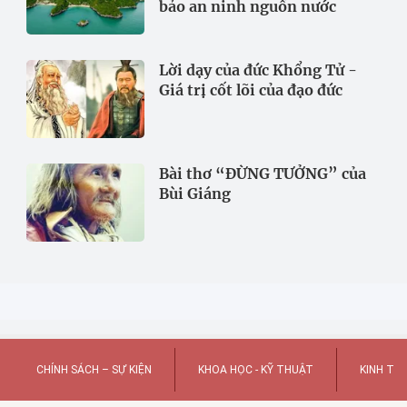
bảo an ninh nguồn nước
Lời dạy của đức Khổng Tử -
Giá trị cốt lõi của đạo đức
Bài thơ “ĐỪNG TƯỞNG” của
Bùi Giáng
CHÍNH SÁCH – SỰ KIỆN
KHOA HỌC - KỸ THUẬT
KINH TẾ