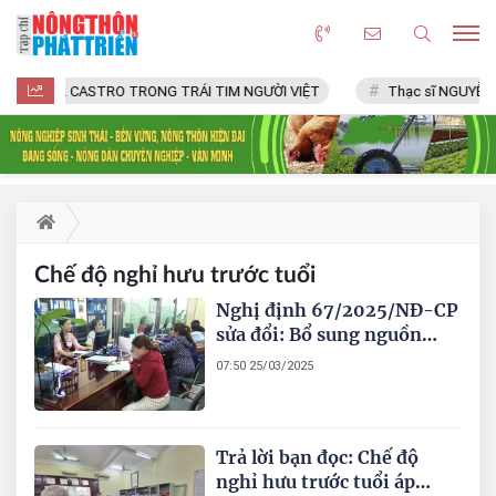
FIDEL CASTRO TRONG TRÁI TIM NGƯỜI VIỆT
Thạc sĩ NGUYỄN 
Chế độ nghỉ hưu trước tuổi
Nghị định 67/2025/NĐ-CP
sửa đổi: Bổ sung nguồn
kinh phí thực hiện chế độ
07:50 25/03/2025
nghỉ hưu trước tuổi tại đơn
vị sự nghiệp công lập
Trả lời bạn đọc: Chế độ
nghỉ hưu trước tuổi áp