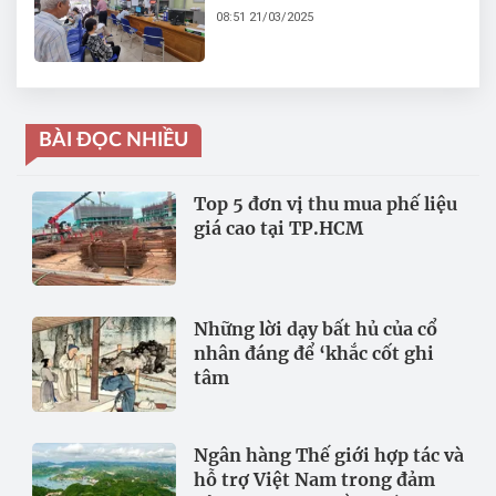
dụng với nhóm cơ quan
08:51 21/03/2025
đơn vị nào?
BÀI ĐỌC NHIỀU
Top 5 đơn vị thu mua phế liệu
giá cao tại TP.HCM
Những lời dạy bất hủ của cổ
nhân đáng để ‘khắc cốt ghi
tâm
Ngân hàng Thế giới hợp tác và
hỗ trợ Việt Nam trong đảm