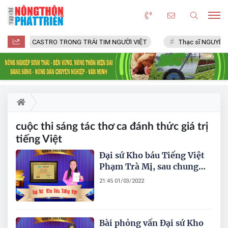
FIDEL CASTRO TRONG TRÁI TIM NGƯỜI VIỆT
Thạc sĩ NGUYỄN 
cuộc thi sáng tác thơ ca đánh thức giá trị
tiếng Việt
Đại sứ Kho báu Tiếng Việt
Phạm Trà Mị, sau chung
kết Cuộc thi Sáng tác Thơ
21:45 01/03/2022
ca - Đánh thức Giá trị
Tiếng Việt..
Bài phỏng vấn Đại sứ Kho