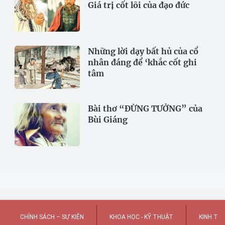
Giá trị cốt lõi của đạo đức
Những lời dạy bất hủ của cổ
nhân đáng để ‘khắc cốt ghi
tâm
Bài thơ “ĐỪNG TƯỞNG” của
Bùi Giáng
CHÍNH SÁCH – SỰ KIỆN
KHOA HỌC - KỸ THUẬT
KINH TẾ