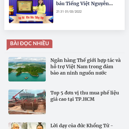
báu Tiếng Việt Nguyễn
Ngọc Diệu, sau chung kết
21:31 01/03/2022
Cuộc thi Sáng tác Thơ ca -
Đánh thức Giá trị Tiếng
Việt.
BÀI ĐỌC NHIỀU
Ngân hàng Thế giới hợp tác và
hỗ trợ Việt Nam trong đảm
bảo an ninh nguồn nước
Top 5 đơn vị thu mua phế liệu
giá cao tại TP.HCM
Lời dạy của đức Khổng Tử -