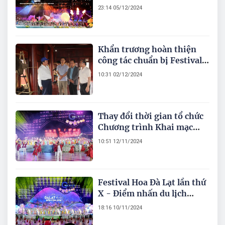
Bản giao hưởng sắc màu
23:14 05/12/2024
Khẩn trương hoàn thiện
công tác chuẩn bị Festival
Hoa Đà Lạt lần thứ X - năm
10:31 02/12/2024
2024 tại các địa phương
Thay đổi thời gian tổ chức
Chương trình Khai mạc
Festival Hoa Đà Lạt lần thứ
10:51 12/11/2024
X - năm 2024
Festival Hoa Đà Lạt lần thứ
X - Điểm nhấn du lịch
xanh và sáng tạo tại châu Á
18:16 10/11/2024