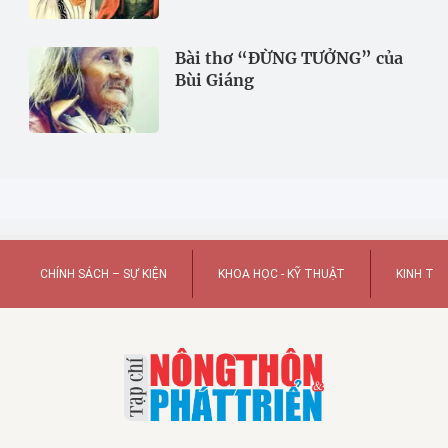
Bài thơ “ĐỪNG TƯỞNG” của
Bùi Giáng
CHÍNH SÁCH – SỰ KIỆN
KHOA HỌC - KỸ THUẬT
KINH TẾ