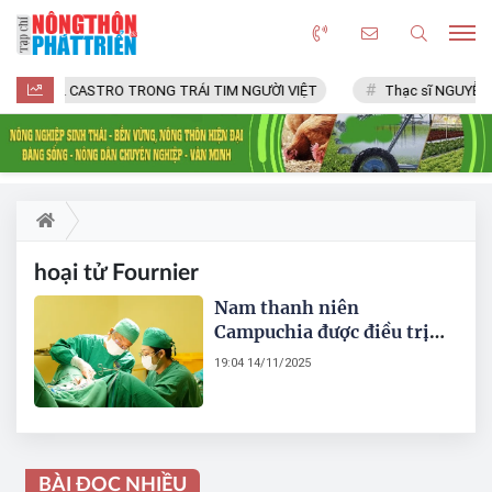
FIDEL CASTRO TRONG TRÁI TIM NGƯỜI VIỆT
Thạc sĩ NGUYỄN 
hoại tử Fournier
Nam thanh niên
Campuchia được điều trị
thoát khỏi nguy hiểm do
19:04 14/11/2025
hoại tử tầng sinh môn sau
tiêm xơ trĩ
BÀI ĐỌC NHIỀU