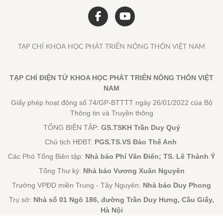
TẠP CHÍ KHOA HỌC PHÁT TRIỂN NÔNG THÔN VIỆT NAM
TẠP CHÍ ĐIỆN TỬ KHOA HỌC PHÁT TRIỂN NÔNG THÔN VIỆT
NAM
Giấy phép hoạt động số 74/GP-BTTTT ngày 26/01/2022 của Bộ
Thông tin và Truyền thông
TỔNG BIÊN TẬP:
GS.TSKH Trần Duy Quý
Chủ tịch HĐBT:
PGS.TS.VS Đào Thế Anh
Các Phó Tổng Biên tập:
Nhà báo Phí Văn Điển; TS. Lê Thành Ý
Tổng Thư ký:
Nhà báo Vương Xuân Nguyên
Trưởng VPĐD miền Trung - Tây Nguyên:
Nhà báo Duy Phong
Trụ sở:
Nhà số 01 Ngõ 186, đường Trần Duy Hưng, Cầu Giấy,
Hà Nội