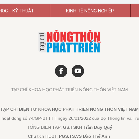
HỌC - KỸ THUẬT
KINH TẾ NÔNG NGHIỆP
TẠP CHÍ KHOA HỌC PHÁT TRIỂN NÔNG THÔN VIỆT NAM
TẠP CHÍ ĐIỆN TỬ KHOA HỌC PHÁT TRIỂN NÔNG THÔN VIỆT NAM
 hoạt động số 74/GP-BTTTT ngày 26/01/2022 của Bộ Thông tin và Tr
TỔNG BIÊN TẬP:
GS.TSKH Trần Duy Quý
Chủ tịch HĐBT:
PGS.TS.VS Đào Thế Anh