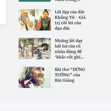
đảm bảo an
ninh nguồn
Lời dạy của đức
nước
Khổng Tử - Giá
trị cốt lõi của
đạo đức
Những lời dạy
bất hủ của cổ
nhân đáng để
‘khắc cốt ghi
tâm
Bài thơ “ĐỪNG
TƯỞNG” của
Bùi Giáng