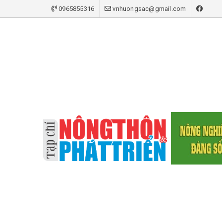
0965855316
vnhuongsac@gmail.com