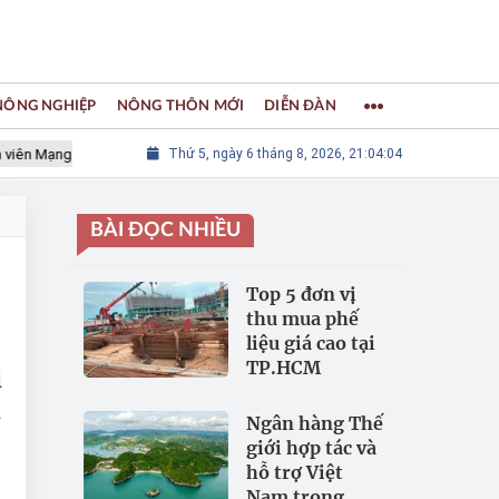
 NÔNG NGHIỆP
NÔNG THÔN MỚI
DIỄN ĐÀN
 Mạng lưới các Thành phố Thủ công sáng tạo Thế giới
Thứ 5, ngày 6 tháng 8, 2026, 21:04:05
LÀNG NGH
BÀI ĐỌC NHIỀU
Top 5 đơn vị
thu mua phế
liệu giá cao tại
TP.HCM
i
i
Ngân hàng Thế
giới hợp tác và
hỗ trợ Việt
Nam trong