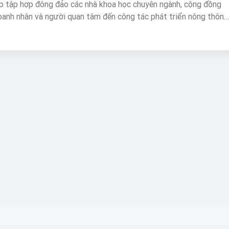
p tập hợp đông đảo các nhà khoa học chuyên ngành, cộng đồng
oanh nhân và người quan tâm đến công tác phát triển nông thôn
đóng góp vào mục tiêu xây dựng “Nông nghiệp sinh thái – bền
hôn hiện đại – đáng sống, Nông dân chuyên nghiệp – Văn minh”
h hiện nay với nhiều thách thức và cơ hội.