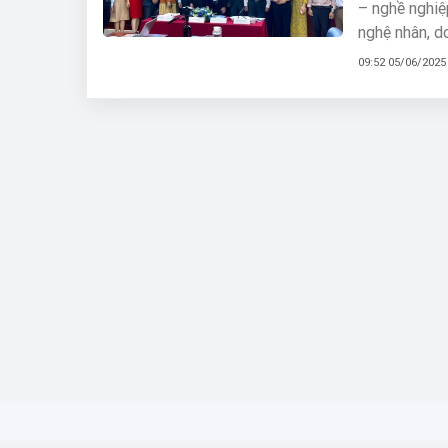
– nghề nghiệ
nghệ nhân, d
nhằm nỗ lực 
09:52 05/06/2025
vững, Nông t
trong bối cản