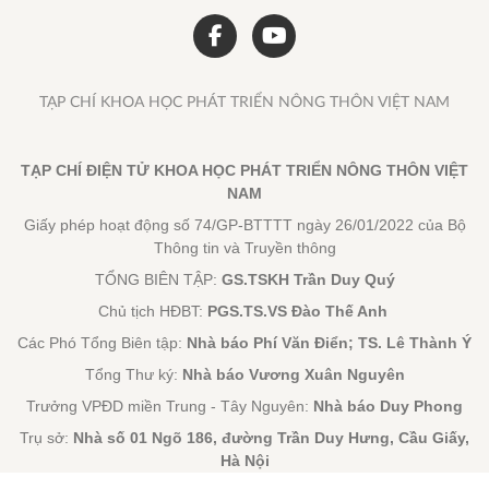
TẠP CHÍ KHOA HỌC PHÁT TRIỂN NÔNG THÔN VIỆT NAM
TẠP CHÍ ĐIỆN TỬ KHOA HỌC PHÁT TRIỂN NÔNG THÔN VIỆT
NAM
Giấy phép hoạt động số 74/GP-BTTTT ngày 26/01/2022 của Bộ
Thông tin và Truyền thông
TỔNG BIÊN TẬP:
GS.TSKH Trần Duy Quý
Chủ tịch HĐBT:
PGS.TS.VS Đào Thế Anh
Các Phó Tổng Biên tập:
Nhà báo Phí Văn Điển; TS. Lê Thành Ý
Tổng Thư ký:
Nhà báo Vương Xuân Nguyên
Trưởng VPĐD miền Trung - Tây Nguyên:
Nhà báo Duy Phong
Trụ sở:
Nhà số 01 Ngõ 186, đường Trần Duy Hưng, Cầu Giấy,
Hà Nội