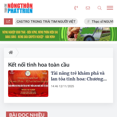
FIDEL CASTRO TRONG TRÁI TIM NGƯỜI VIỆT
Thạc sĩ NGUYỄN 
Kết nối tinh hoa toàn cầu
Tài năng trẻ khám phá và
lan tỏa tinh hoa: Chương
trình nghệ thuật "Sắc màu
14:46 12/11/2025
di sản – Kết nối tinh hoa
toàn cầu"
BÀI ĐỌC NHIỀU