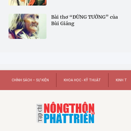
Bài thơ “ĐỪNG TƯỞNG” của
Bùi Giáng
CHÍNH SÁCH – SỰ KIỆN
KHOA HỌC - KỸ THUẬT
KINH TẾ