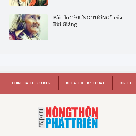
Bài thơ “ĐỪNG TƯỞNG” của
Bùi Giáng
CHÍNH SÁCH – SỰ KIỆN
KHOA HỌC - KỸ THUẬT
KINH TẾ