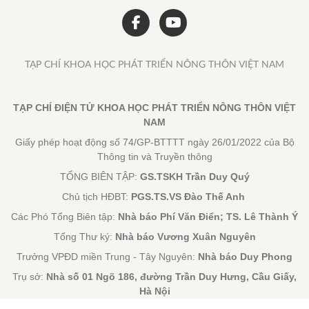
TẠP CHÍ KHOA HỌC PHÁT TRIỂN NÔNG THÔN VIỆT NAM
TẠP CHÍ ĐIỆN TỬ KHOA HỌC PHÁT TRIỂN NÔNG THÔN VIỆT
NAM
Giấy phép hoạt động số 74/GP-BTTTT ngày 26/01/2022 của Bộ
Thông tin và Truyền thông
TỔNG BIÊN TẬP:
GS.TSKH Trần Duy Quý
Chủ tịch HĐBT:
PGS.TS.VS Đào Thế Anh
Các Phó Tổng Biên tập:
Nhà báo Phí Văn Điển; TS. Lê Thành Ý
Tổng Thư ký:
Nhà báo Vương Xuân Nguyên
Trưởng VPĐD miền Trung - Tây Nguyên:
Nhà báo Duy Phong
Trụ sở:
Nhà số 01 Ngõ 186, đường Trần Duy Hưng, Cầu Giấy,
Hà Nội