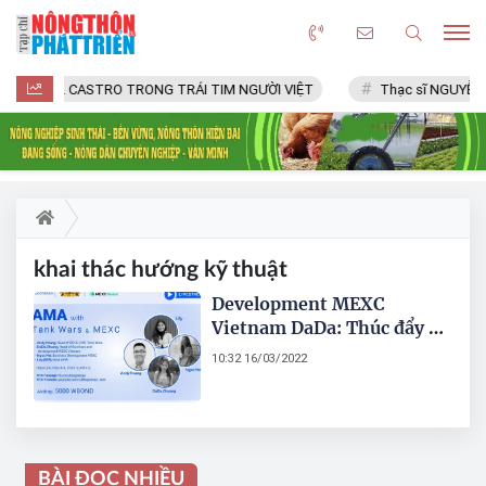
FIDEL CASTRO TRONG TRÁI TIM NGƯỜI VIỆT
Thạc sĩ NGUYỄN 
khai thác hướng kỹ thuật
Development MEXC
Vietnam DaDa: Thúc đẩy sự
phát triển tích cực của
10:32 16/03/2022
ngành Crypto
BÀI ĐỌC NHIỀU