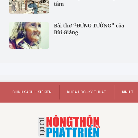
tâm
Bài thơ “ĐỪNG TƯỞNG” của
Bùi Giáng
CHÍNH SÁCH – SỰ KIỆN
KHOA HỌC - KỸ THUẬT
KINH TẾ