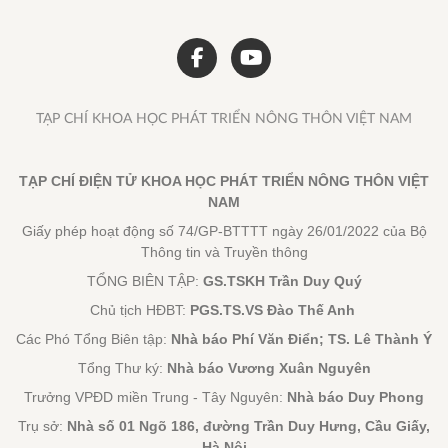
TẠP CHÍ KHOA HỌC PHÁT TRIỂN NÔNG THÔN VIỆT NAM
TẠP CHÍ ĐIỆN TỬ KHOA HỌC PHÁT TRIỂN NÔNG THÔN VIỆT
NAM
Giấy phép hoạt động số 74/GP-BTTTT ngày 26/01/2022 của Bộ
Thông tin và Truyền thông
TỔNG BIÊN TẬP:
GS.TSKH Trần Duy Quý
Chủ tịch HĐBT:
PGS.TS.VS Đào Thế Anh
Các Phó Tổng Biên tập:
Nhà báo Phí Văn Điển; TS. Lê Thành Ý
Tổng Thư ký:
Nhà báo Vương Xuân Nguyên
Trưởng VPĐD miền Trung - Tây Nguyên:
Nhà báo Duy Phong
Trụ sở:
Nhà số 01 Ngõ 186, đường Trần Duy Hưng, Cầu Giấy,
Hà Nội