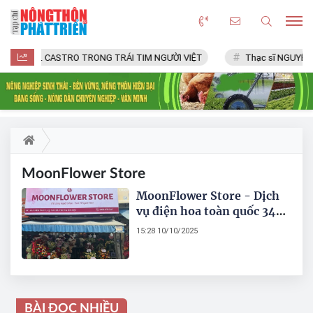
FIDEL CASTRO TRONG TRÁI TIM NGƯỜI VIỆT
Thạc sĩ NGUYỄN 
MoonFlower Store
MoonFlower Store - Dịch
vụ điện hoa toàn quốc 34
tỉnh thành Việt Nam
15:28 10/10/2025
BÀI ĐỌC NHIỀU