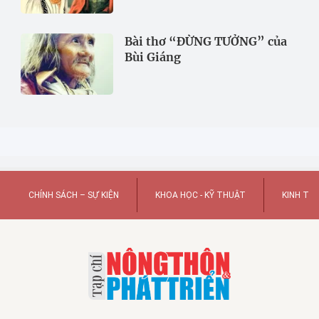
Bài thơ “ĐỪNG TƯỞNG” của
Bùi Giáng
CHÍNH SÁCH – SỰ KIỆN
KHOA HỌC - KỸ THUẬT
KINH TẾ