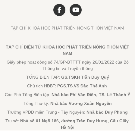
TẠP CHÍ KHOA HỌC PHÁT TRIỂN NÔNG THÔN VIỆT NAM
TẠP CHÍ ĐIỆN TỬ KHOA HỌC PHÁT TRIỂN NÔNG THÔN VIỆT
NAM
Giấy phép hoạt động số 74/GP-BTTTT ngày 26/01/2022 của Bộ
Thông tin và Truyền thông
TỔNG BIÊN TẬP:
GS.TSKH Trần Duy Quý
Chủ tịch HĐBT:
PGS.TS.VS Đào Thế Anh
Các Phó Tổng Biên tập:
Nhà báo Phí Văn Điển; TS. Lê Thành Ý
Tổng Thư ký:
Nhà báo Vương Xuân Nguyên
Trưởng VPĐD miền Trung - Tây Nguyên:
Nhà báo Duy Phong
Trụ sở:
Nhà số 01 Ngõ 186, đường Trần Duy Hưng, Cầu Giấy,
Hà Nội