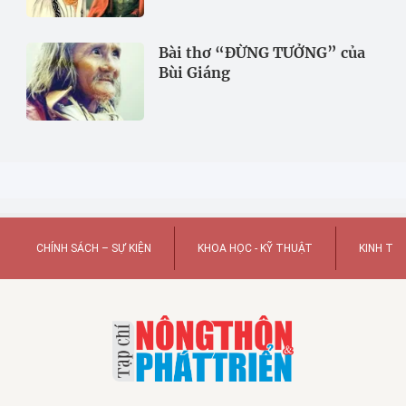
Bài thơ “ĐỪNG TƯỞNG” của
Bùi Giáng
CHÍNH SÁCH – SỰ KIỆN
KHOA HỌC - KỸ THUẬT
KINH TẾ