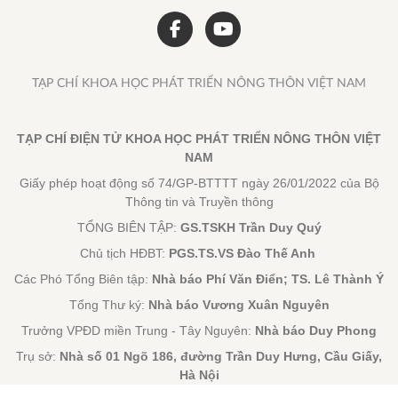
TẠP CHÍ KHOA HỌC PHÁT TRIỂN NÔNG THÔN VIỆT NAM
TẠP CHÍ ĐIỆN TỬ KHOA HỌC PHÁT TRIỂN NÔNG THÔN VIỆT
NAM
Giấy phép hoạt động số 74/GP-BTTTT ngày 26/01/2022 của Bộ
Thông tin và Truyền thông
TỔNG BIÊN TẬP:
GS.TSKH Trần Duy Quý
Chủ tịch HĐBT:
PGS.TS.VS Đào Thế Anh
Các Phó Tổng Biên tập:
Nhà báo Phí Văn Điển; TS. Lê Thành Ý
Tổng Thư ký:
Nhà báo Vương Xuân Nguyên
Trưởng VPĐD miền Trung - Tây Nguyên:
Nhà báo Duy Phong
Trụ sở:
Nhà số 01 Ngõ 186, đường Trần Duy Hưng, Cầu Giấy,
Hà Nội