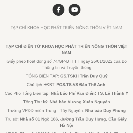
TẠP CHÍ KHOA HỌC PHÁT TRIỂN NÔNG THÔN VIỆT NAM
TẠP CHÍ ĐIỆN TỬ KHOA HỌC PHÁT TRIỂN NÔNG THÔN VIỆT
NAM
Giấy phép hoạt động số 74/GP-BTTTT ngày 26/01/2022 của Bộ
Thông tin và Truyền thông
TỔNG BIÊN TẬP:
GS.TSKH Trần Duy Quý
Chủ tịch HĐBT:
PGS.TS.VS Đào Thế Anh
Các Phó Tổng Biên tập:
Nhà báo Phí Văn Điển; TS. Lê Thành Ý
Tổng Thư ký:
Nhà báo Vương Xuân Nguyên
Trưởng VPĐD miền Trung - Tây Nguyên:
Nhà báo Duy Phong
Trụ sở:
Nhà số 01 Ngõ 186, đường Trần Duy Hưng, Cầu Giấy,
Hà Nội