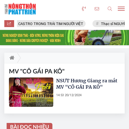
FIDEL CASTRO TRONG TRÁI TIM NGƯỜI VIỆT
Thạc sĩ NGUYỄN 
MV "CÔ GÁI PA KÔ"
NSƯT Hương Giang ra mắt
MV "CÔ GÁI PA KÔ"
14:53 20/12/2024
BÀI ĐỌC NHIỀU