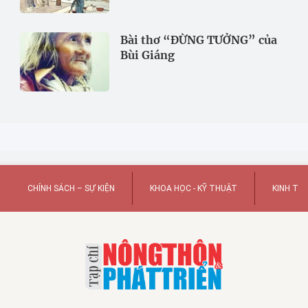
Bài thơ “ĐỪNG TƯỞNG” của
Bùi Giáng
CHÍNH SÁCH – SỰ KIỆN
KHOA HỌC - KỸ THUẬT
KINH TẾ