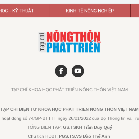
HỌC - KỸ THUẬT
KINH TẾ NÔNG NGHIỆP
TẠP CHÍ KHOA HỌC PHÁT TRIỂN NÔNG THÔN VIỆT NAM
TẠP CHÍ ĐIỆN TỬ KHOA HỌC PHÁT TRIỂN NÔNG THÔN VIỆT NAM
 hoạt động số 74/GP-BTTTT ngày 26/01/2022 của Bộ Thông tin và Tr
TỔNG BIÊN TẬP:
GS.TSKH Trần Duy Quý
Chủ tịch HĐBT:
PGS.TS.VS Đào Thế Anh