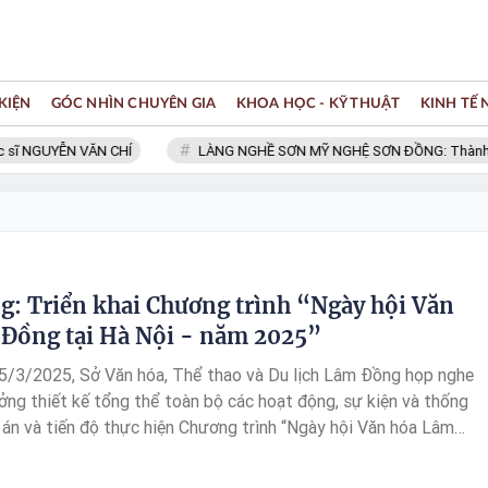
KIỆN
GÓC NHÌN CHUYÊN GIA
KHOA HỌC - KỸ THUẬT
KINH TẾ
ĩ NGUYỄN VĂN CHÍ
LÀNG NGHỀ SƠN MỸ NGHỆ SƠN ĐỒNG: Thành viên
: Triển khai Chương trình “Ngày hội Văn
Đồng tại Hà Nội - năm 2025”
5/3/2025, Sở Văn hóa, Thể thao và Du lịch Lâm Đồng họp nghe
ởng thiết kế tổng thể toàn bộ các hoạt động, sự kiện và thống
án và tiến độ thực hiện Chương trình “Ngày hội Văn hóa Lâm
Nội - năm 2025”. Tham dự có đồng chí Nguyễn Thị Bích Ngọc -
 Sở Văn hóa, Thể thao và Du lịch; cùng lãnh đạo các sở, ngành