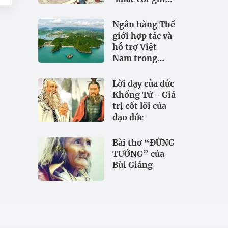
tâm
Ngân hàng Thế
giới hợp tác và
hỗ trợ Việt
Nam trong
đảm bảo an
ninh nguồn
Lời dạy của đức
nước
Khổng Tử - Giá
trị cốt lõi của
đạo đức
Bài thơ “ĐỪNG
TƯỞNG” của
Bùi Giáng