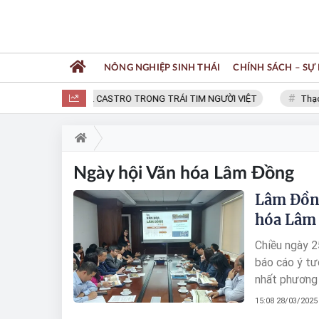
NÔNG NGHIỆP SINH THÁI
CHÍNH SÁCH – SỰ 
FIDEL CASTRO TRONG TRÁI TIM NGƯỜI VIỆT
Thạc s
Ngày hội Văn hóa Lâm Đồng
Lâm Đồng
hóa Lâm 
Chiều ngày 2
báo cáo ý tư
nhất phương 
Đồng tại Hà 
15:08 28/03/2025
Phó Giám đốc