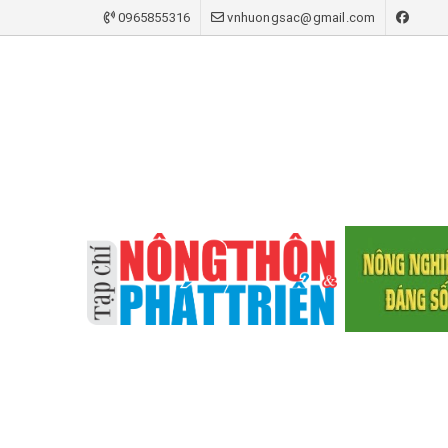
0965855316
vnhuongsac@gmail.com