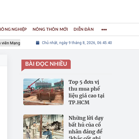
 NÔNG NGHIỆP
NÔNG THÔN MỚI
DIỄN ĐÀN
 Mạng lưới các Thành phố Thủ công sáng tạo Thế giới
Chủ nhật, ngày 9 tháng 8, 2026, 06:45:41
LÀNG NGH
BÀI ĐỌC NHIỀU
Top 5 đơn vị
thu mua phế
liệu giá cao tại
TP.HCM
Những lời dạy
bất hủ của cổ
nhân đáng để
‘khắc cốt ghi