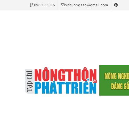
0965855316
vnhuongsac@gmail.com