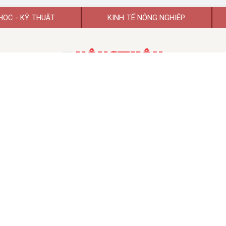
HỌC - KỸ THUẬT
KINH TẾ NÔNG NGHIỆP
TẠP CHÍ KHOA HỌC PHÁT TRIỂN NÔNG THÔN VIỆT NAM
TẠP CHÍ ĐIỆN TỬ KHOA HỌC PHÁT TRIỂN NÔNG THÔN VIỆT NAM
 hoạt động số 74/GP-BTTTT ngày 26/01/2022 của Bộ Thông tin và Tr
TỔNG BIÊN TẬP:
GS.TSKH Trần Duy Quý
Chủ tịch HĐBT:
PGS.TS.VS Đào Thế Anh