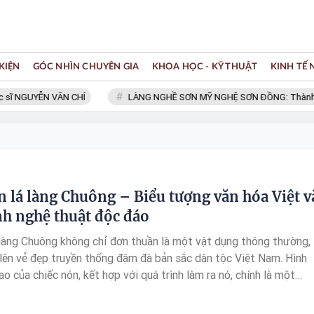
KIỆN
GÓC NHÌN CHUYÊN GIA
KHOA HỌC - KỸ THUẬT
KINH TẾ
sĩ NGUYỄN VĂN CHÍ
LÀNG NGHỀ SƠN MỸ NGHỆ SƠN ĐỒNG: Thành viên
n lá làng Chuông – Biểu tượng văn hóa Việt v
nh nghệ thuật độc đáo
 làng Chuông không chỉ đơn thuần là một vật dụng thông thường,
lên vẻ đẹp truyền thống đậm đà bản sắc dân tộc Việt Nam. Hình
o của chiếc nón, kết hợp với quá trình làm ra nó, chính là một
ghệ thuật được dệt từ lòng đam mê và tâm huyết của những ngườ