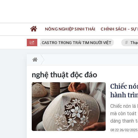
NÔNG NGHIỆP SINH THÁI
CHÍNH SÁCH – SỰ 
FIDEL CASTRO TRONG TRÁI TIM NGƯỜI VIỆT
Thạc 
nghệ thuật độc đáo
Chiếc nó
hành trì
Chiếc nón lá
mà còn toát 
dáng thanh ta
hành trình n
08:22 26/02/2025
thợ nơi đây.