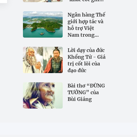
tâm
Ngân hàng Thế
giới hợp tác và
hỗ trợ Việt
Nam trong
đảm bảo an
ninh nguồn
Lời dạy của đức
nước
Khổng Tử - Giá
trị cốt lõi của
đạo đức
Bài thơ “ĐỪNG
TƯỞNG” của
Bùi Giáng