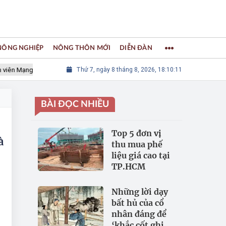
 NÔNG NGHIỆP
NÔNG THÔN MỚI
DIỄN ĐÀN
 Mạng lưới các Thành phố Thủ công sáng tạo Thế giới
Thứ 7, ngày 8 tháng 8, 2026, 18:10:12
LÀNG NGH
BÀI ĐỌC NHIỀU
Top 5 đơn vị
à
thu mua phế
liệu giá cao tại
TP.HCM
Những lời dạy
bất hủ của cổ
i
nhân đáng để
‘khắc cốt ghi