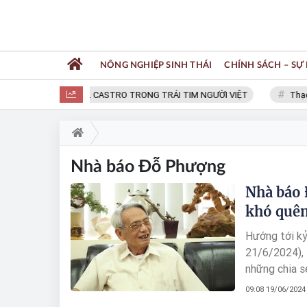
NÔNG NGHIỆP SINH THÁI
CHÍNH SÁCH – SỰ 
FIDEL CASTRO TRONG TRÁI TIM NGƯỜI VIỆT
Thạc s
Nhà báo Đỗ Phượng
Nhà báo 
khó quê
Hướng tới k
21/6/2024), 
những chia s
Phượng qua g
09:08 19/06/2024
báo gần 20 n