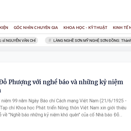
KIỆN
GÓC NHÌN CHUYÊN GIA
KHOA HỌC - KỸ THUẬT
KINH TẾ
ĩ NGUYỄN VĂN CHÍ
LÀNG NGHỀ SƠN MỸ NGHỆ SƠN ĐỒNG: Thành viên 
Đỗ Phượng với nghề báo và những kỷ niệm
n
ỷ niệm 99 năm Ngày Báo chí Cách mạng Việt Nam (21/6/1925 -
Tạp chí Khoa học Phát triển Nông thôn Việt Nam xin giới thiệu
ẻ về "Nghề báo những kỷ niệm khó quên" của cố Nhà báo Đỗ
hi chép của một người giúp việc, cũng là đồng nghiệp cùng làm
ăm cuối đời của ông.