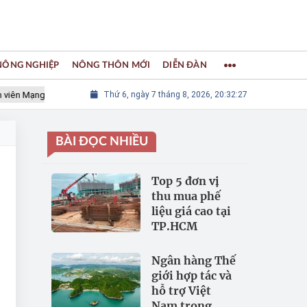
 NÔNG NGHIỆP
NÔNG THÔN MỚI
DIỄN ĐÀN
Mạng lưới các Thành phố Thủ công sáng tạo Thế giới
Thứ 6, ngày 7 tháng 8, 2026, 20:32:28
LÀNG NGHỀ
BÀI ĐỌC NHIỀU
Top 5 đơn vị
thu mua phế
liệu giá cao tại
TP.HCM
Ngân hàng Thế
giới hợp tác và
hỗ trợ Việt
Nam trong