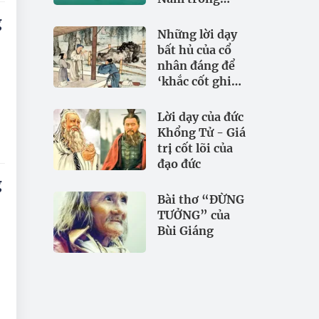
đảm bảo an
g
ninh nguồn
Những lời dạy
nước
bất hủ của cổ
nhân đáng để
‘khắc cốt ghi
tâm
Lời dạy của đức
Khổng Tử - Giá
trị cốt lõi của
đạo đức
g
Bài thơ “ĐỪNG
TƯỞNG” của
Bùi Giáng