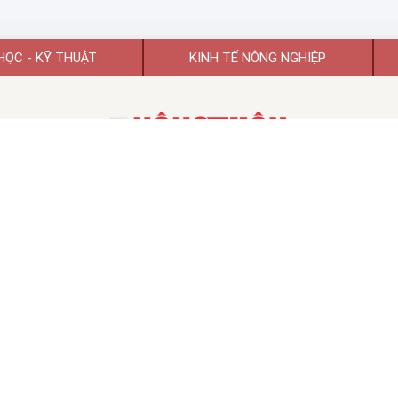
HỌC - KỸ THUẬT
KINH TẾ NÔNG NGHIỆP
TẠP CHÍ KHOA HỌC PHÁT TRIỂN NÔNG THÔN VIỆT NAM
TẠP CHÍ ĐIỆN TỬ KHOA HỌC PHÁT TRIỂN NÔNG THÔN VIỆT NAM
 hoạt động số 74/GP-BTTTT ngày 26/01/2022 của Bộ Thông tin và Tr
TỔNG BIÊN TẬP:
GS.TSKH Trần Duy Quý