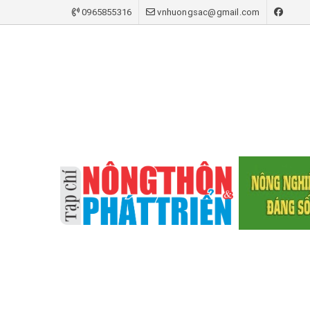
0965855316
vnhuongsac@gmail.com