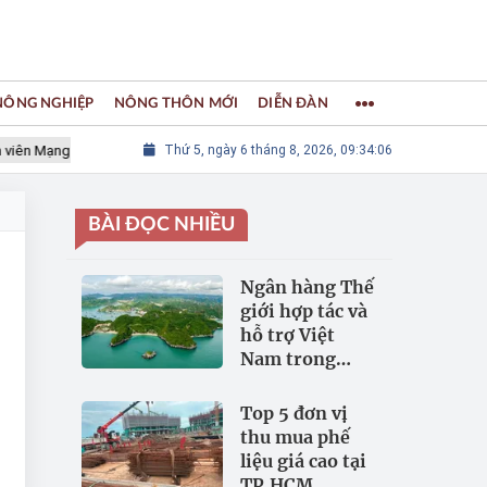
 NÔNG NGHIỆP
NÔNG THÔN MỚI
DIỄN ĐÀN
 Mạng lưới các Thành phố Thủ công sáng tạo Thế giới
Thứ 5, ngày 6 tháng 8, 2026, 09:34:07
LÀNG NGH
BÀI ĐỌC NHIỀU
Ngân hàng Thế
giới hợp tác và
hỗ trợ Việt
Nam trong
đảm bảo an
ninh nguồn
Top 5 đơn vị
nước
thu mua phế
liệu giá cao tại
TP.HCM