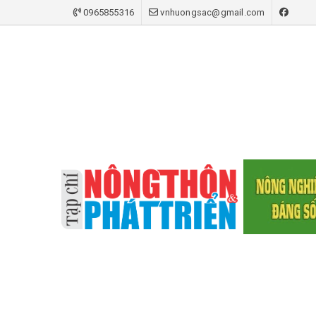
0965855316
vnhuongsac@gmail.com