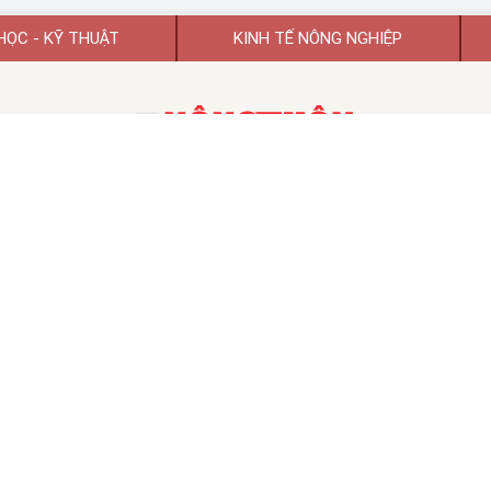
HỌC - KỸ THUẬT
KINH TẾ NÔNG NGHIỆP
TẠP CHÍ KHOA HỌC PHÁT TRIỂN NÔNG THÔN VIỆT NAM
TẠP CHÍ ĐIỆN TỬ KHOA HỌC PHÁT TRIỂN NÔNG THÔN VIỆT NAM
 hoạt động số 74/GP-BTTTT ngày 26/01/2022 của Bộ Thông tin và Tr
TỔNG BIÊN TẬP:
GS.TSKH Trần Duy Quý
Chủ tịch HĐBT:
PGS.TS.VS Đào Thế Anh