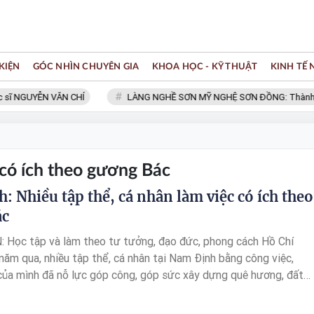
KIỆN
GÓC NHÌN CHUYÊN GIA
KHOA HỌC - KỸ THUẬT
KINH TẾ
ĩ NGUYỄN VĂN CHÍ
LÀNG NGHỀ SƠN MỸ NGHỆ SƠN ĐỒNG: Thành viên
 có ích theo gương Bác
: Nhiều tập thể, cá nhân làm việc có ích theo
ác
Học tập và làm theo tư tưởng, đạo đức, phong cách Hồ Chí
năm qua, nhiều tập thể, cá nhân tại Nam Định bằng công việc,
của mình đã nỗ lực góp công, góp sức xây dựng quê hương, đất
ng giàu đẹp văn minh...