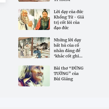
Lời dạy của đức
Khổng Tử - Giá
trị cốt lõi của
đạo đức
Những lời dạy
bất hủ của cổ
nhân đáng để
‘khắc cốt ghi
tâm
Bài thơ “ĐỪNG
TƯỞNG” của
Bùi Giáng