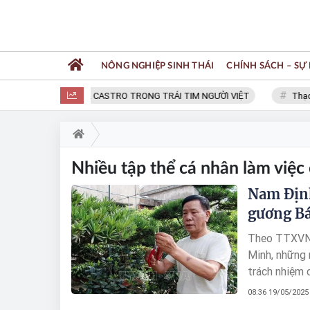
NÔNG NGHIỆP SINH THÁI
CHÍNH SÁCH – SỰ 
FIDEL CASTRO TRONG TRÁI TIM NGƯỜI VIỆT
Thạc s
Nhiều tập thể cá nhân làm việc
Nam Định
gương B
Theo TTXVN: 
Minh, những 
trách nhiệm 
nước ngày cà
08:36 19/05/2025