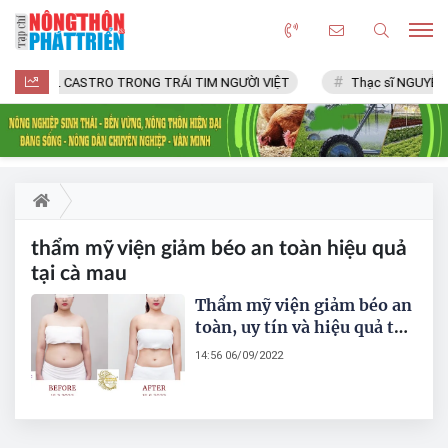
FIDEL CASTRO TRONG TRÁI TIM NGƯỜI VIỆT
Thạc sĩ NGUYỄN 
thẩm mỹ viện giảm béo an toàn hiệu quả
tại cà mau
Thẩm mỹ viện giảm béo an
toàn, uy tín và hiệu quả tại
Cà Mau
14:56 06/09/2022