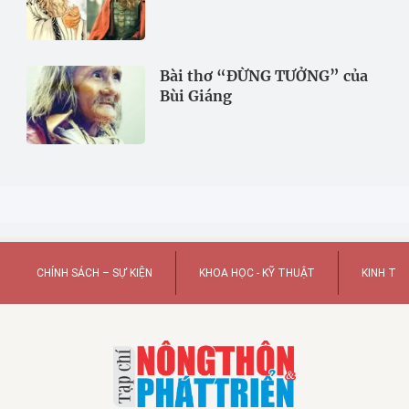
Bài thơ “ĐỪNG TƯỞNG” của
Bùi Giáng
CHÍNH SÁCH – SỰ KIỆN
KHOA HỌC - KỸ THUẬT
KINH TẾ