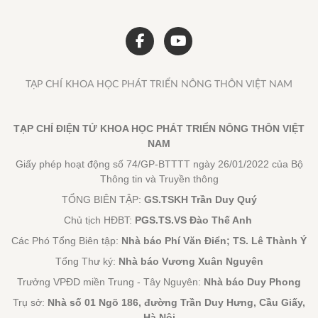
TẠP CHÍ KHOA HỌC PHÁT TRIỂN NÔNG THÔN VIỆT NAM
TẠP CHÍ ĐIỆN TỬ KHOA HỌC PHÁT TRIỂN NÔNG THÔN VIỆT
NAM
Giấy phép hoạt động số 74/GP-BTTTT ngày 26/01/2022 của Bộ
Thông tin và Truyền thông
TỔNG BIÊN TẬP:
GS.TSKH Trần Duy Quý
Chủ tịch HĐBT:
PGS.TS.VS Đào Thế Anh
Các Phó Tổng Biên tập:
Nhà báo Phí Văn Điển; TS. Lê Thành Ý
Tổng Thư ký:
Nhà báo Vương Xuân Nguyên
Trưởng VPĐD miền Trung - Tây Nguyên:
Nhà báo Duy Phong
Trụ sở:
Nhà số 01 Ngõ 186, đường Trần Duy Hưng, Cầu Giấy,
Hà Nội