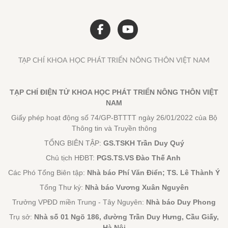
TẠP CHÍ KHOA HỌC PHÁT TRIỂN NÔNG THÔN VIỆT NAM
TẠP CHÍ ĐIỆN TỬ KHOA HỌC PHÁT TRIỂN NÔNG THÔN VIỆT
NAM
Giấy phép hoạt động số 74/GP-BTTTT ngày 26/01/2022 của Bộ
Thông tin và Truyền thông
TỔNG BIÊN TẬP:
GS.TSKH Trần Duy Quý
Chủ tịch HĐBT:
PGS.TS.VS Đào Thế Anh
Các Phó Tổng Biên tập:
Nhà báo Phí Văn Điển; TS. Lê Thành Ý
Tổng Thư ký:
Nhà báo Vương Xuân Nguyên
Trưởng VPĐD miền Trung - Tây Nguyên:
Nhà báo Duy Phong
Trụ sở:
Nhà số 01 Ngõ 186, đường Trần Duy Hưng, Cầu Giấy,
Hà Nội