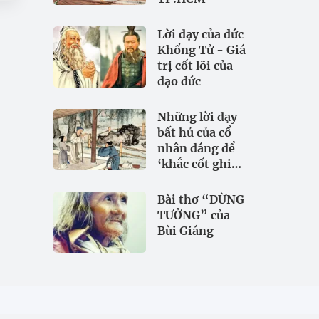
Lời dạy của đức
Khổng Tử - Giá
trị cốt lõi của
đạo đức
Những lời dạy
bất hủ của cổ
nhân đáng để
‘khắc cốt ghi
tâm
Bài thơ “ĐỪNG
TƯỞNG” của
Bùi Giáng