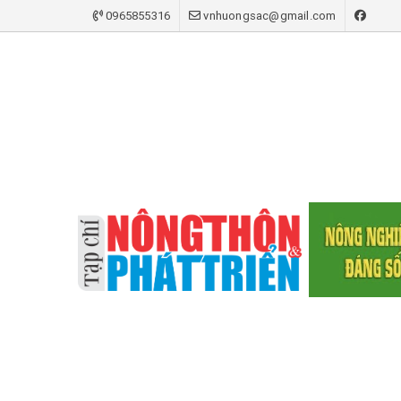
0965855316
vnhuongsac@gmail.com