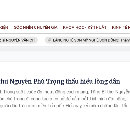
KIỆN
GÓC NHÌN CHUYÊN GIA
KHOA HỌC - KỸ THUẬT
KINH TẾ
sĩ NGUYỄN VĂN CHÍ
LÀNG NGHỀ SƠN MỸ NGHỆ SƠN ĐỒNG: Thành viên
thư Nguyễn Phú Trọng thấu hiểu lòng dân
 Trong suốt cuộc đời hoạt động cách mạng, Tổng Bí thư Nguyễ
ôn chú trọng đi công tác ở cơ sở để nắm bắt tình hình đời sống,
gười dân trên mọi miền Tổ quốc. Đến nay, kỷ niệm những lần Tổn
hăm, làm việc, gặp gỡ, động viên vẫn còn nguyên trong tâm trí