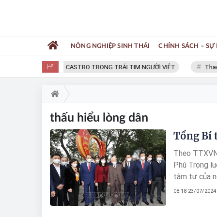
NÔNG NGHIỆP SINH THÁI
CHÍNH SÁCH – SỰ 
FIDEL CASTRO TRONG TRÁI TIM NGƯỜI VIỆT
Thạc 
thấu hiểu lòng dân
Tổng Bí 
Theo TTXVN:
Phú Trọng lu
tâm tư của n
Bí thư đến t
08:18 23/07/2024
nhiều người.