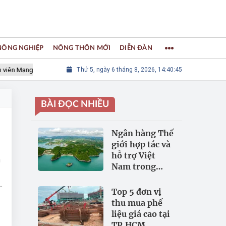
 NÔNG NGHIỆP
NÔNG THÔN MỚI
DIỄN ĐÀN
 Mạng lưới các Thành phố Thủ công sáng tạo Thế giới
Thứ 5, ngày 6 tháng 8, 2026, 14:40:46
LÀNG NGH
BÀI ĐỌC NHIỀU
Ngân hàng Thế
giới hợp tác và
hỗ trợ Việt
n
Nam trong
đảm bảo an
g
ninh nguồn
Top 5 đơn vị
nước
thu mua phế
liệu giá cao tại
TP.HCM