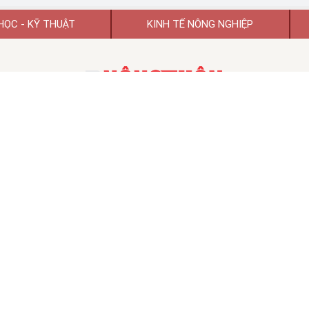
HỌC - KỸ THUẬT
KINH TẾ NÔNG NGHIỆP
TẠP CHÍ KHOA HỌC PHÁT TRIỂN NÔNG THÔN VIỆT NAM
TẠP CHÍ ĐIỆN TỬ KHOA HỌC PHÁT TRIỂN NÔNG THÔN VIỆT NAM
 hoạt động số 74/GP-BTTTT ngày 26/01/2022 của Bộ Thông tin và Tr
TỔNG BIÊN TẬP:
GS.TSKH Trần Duy Quý
Chủ tịch HĐBT:
PGS.TS.VS Đào Thế Anh