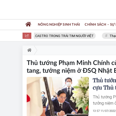
NÔNG NGHIỆP SINH THÁI
CHÍNH SÁCH – SỰ 
FIDEL CASTRO TRONG TRÁI TIM NGƯỜI VIỆT
Thạc s
Thủ tướng Phạm Minh Chính cùn
tang, tưởng niệm ở ĐSQ Nhật B
Thủ tướn
cựu Thủ 
Thủ tướng Ph
tưởng niệm ở
13:57 11/07/2022