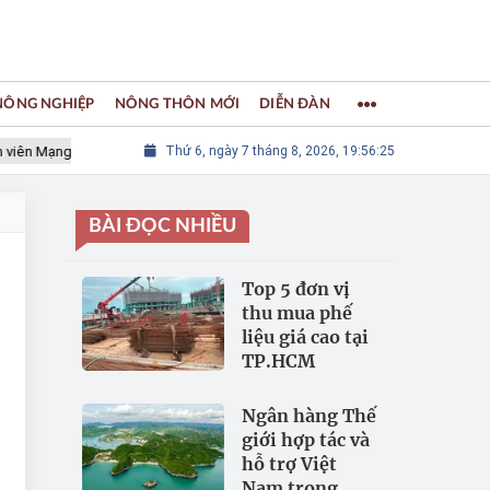
 NÔNG NGHIỆP
NÔNG THÔN MỚI
DIỄN ĐÀN
 Mạng lưới các Thành phố Thủ công sáng tạo Thế giới
Thứ 6, ngày 7 tháng 8, 2026, 19:56:25
LÀNG NGH
BÀI ĐỌC NHIỀU
Top 5 đơn vị
thu mua phế
liệu giá cao tại
TP.HCM
Ngân hàng Thế
giới hợp tác và
hỗ trợ Việt
Nam trong