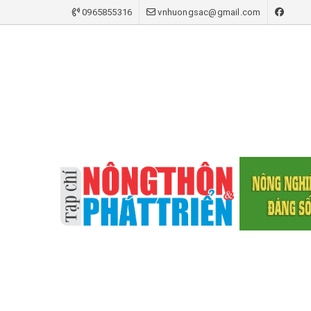
0965855316
vnhuongsac@gmail.com