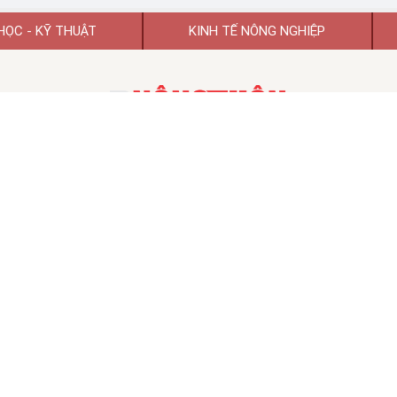
HỌC - KỸ THUẬT
KINH TẾ NÔNG NGHIỆP
TẠP CHÍ KHOA HỌC PHÁT TRIỂN NÔNG THÔN VIỆT NAM
TẠP CHÍ ĐIỆN TỬ KHOA HỌC PHÁT TRIỂN NÔNG THÔN VIỆT NAM
 hoạt động số 74/GP-BTTTT ngày 26/01/2022 của Bộ Thông tin và Tr
TỔNG BIÊN TẬP:
GS.TSKH Trần Duy Quý
Chủ tịch HĐBT:
PGS.TS.VS Đào Thế Anh