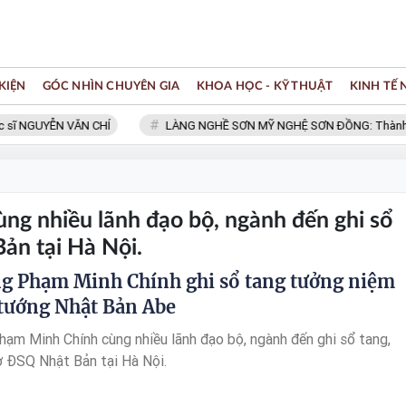
KIỆN
GÓC NHÌN CHUYÊN GIA
KHOA HỌC - KỸ THUẬT
KINH TẾ
ĩ NGUYỄN VĂN CHÍ
LÀNG NGHỀ SƠN MỸ NGHỆ SƠN ĐỒNG: Thành viên
g nhiều lãnh đạo bộ, ngành đến ghi sổ
ản tại Hà Nội.
g Phạm Minh Chính ghi sổ tang tưởng niệm
tướng Nhật Bản Abe
ạm Minh Chính cùng nhiều lãnh đạo bộ, ngành đến ghi sổ tang,
 ĐSQ Nhật Bản tại Hà Nội.