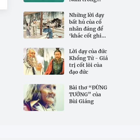
đảm bảo an
ninh nguồn
Những lời dạy
nước
bất hủ của cổ
nhân đáng để
‘khắc cốt ghi
tâm
Lời dạy của đức
Khổng Tử - Giá
trị cốt lõi của
đạo đức
Bài thơ “ĐỪNG
TƯỞNG” của
Bùi Giáng