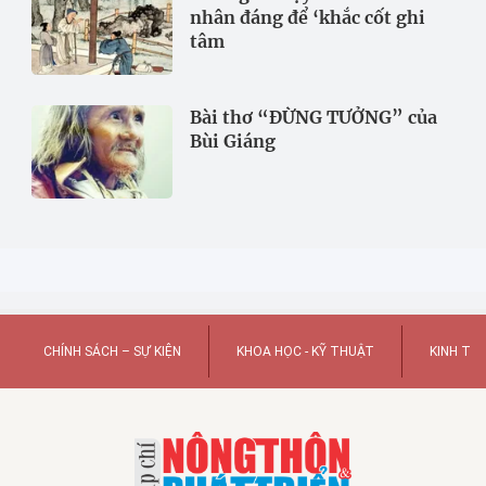
nhân đáng để ‘khắc cốt ghi
tâm
Bài thơ “ĐỪNG TƯỞNG” của
Bùi Giáng
CHÍNH SÁCH – SỰ KIỆN
KHOA HỌC - KỸ THUẬT
KINH TẾ