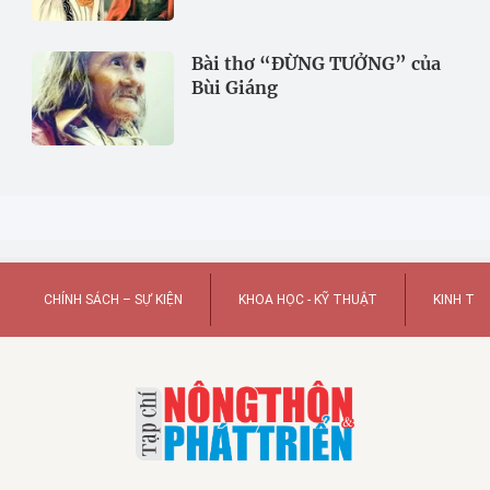
Bài thơ “ĐỪNG TƯỞNG” của
Bùi Giáng
CHÍNH SÁCH – SỰ KIỆN
KHOA HỌC - KỸ THUẬT
KINH TẾ