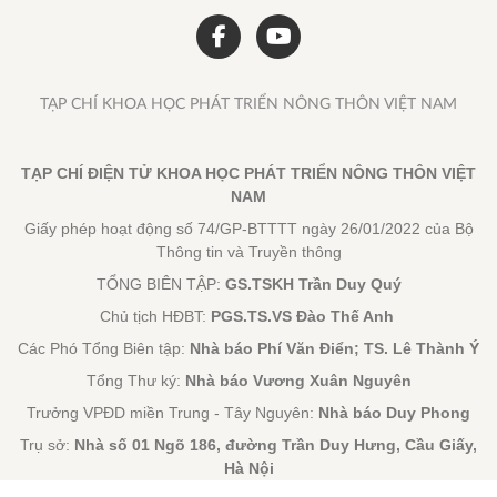
TẠP CHÍ KHOA HỌC PHÁT TRIỂN NÔNG THÔN VIỆT NAM
TẠP CHÍ ĐIỆN TỬ KHOA HỌC PHÁT TRIỂN NÔNG THÔN VIỆT
NAM
Giấy phép hoạt động số 74/GP-BTTTT ngày 26/01/2022 của Bộ
Thông tin và Truyền thông
TỔNG BIÊN TẬP:
GS.TSKH Trần Duy Quý
Chủ tịch HĐBT:
PGS.TS.VS Đào Thế Anh
Các Phó Tổng Biên tập:
Nhà báo Phí Văn Điển; TS. Lê Thành Ý
Tổng Thư ký:
Nhà báo Vương Xuân Nguyên
Trưởng VPĐD miền Trung - Tây Nguyên:
Nhà báo Duy Phong
Trụ sở:
Nhà số 01 Ngõ 186, đường Trần Duy Hưng, Cầu Giấy,
Hà Nội