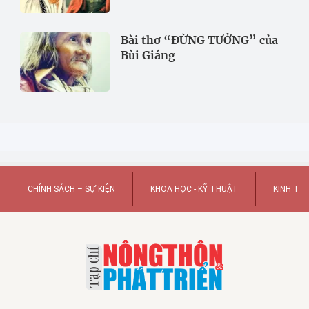
Bài thơ “ĐỪNG TƯỞNG” của
Bùi Giáng
CHÍNH SÁCH – SỰ KIỆN
KHOA HỌC - KỸ THUẬT
KINH TẾ