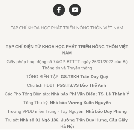
TẠP CHÍ KHOA HỌC PHÁT TRIỂN NÔNG THÔN VIỆT NAM
TẠP CHÍ ĐIỆN TỬ KHOA HỌC PHÁT TRIỂN NÔNG THÔN VIỆT
NAM
Giấy phép hoạt động số 74/GP-BTTTT ngày 26/01/2022 của Bộ
Thông tin và Truyền thông
TỔNG BIÊN TẬP:
GS.TSKH Trần Duy Quý
Chủ tịch HĐBT:
PGS.TS.VS Đào Thế Anh
Các Phó Tổng Biên tập:
Nhà báo Phí Văn Điển; TS. Lê Thành Ý
Tổng Thư ký:
Nhà báo Vương Xuân Nguyên
Trưởng VPĐD miền Trung - Tây Nguyên:
Nhà báo Duy Phong
Trụ sở:
Nhà số 01 Ngõ 186, đường Trần Duy Hưng, Cầu Giấy,
Hà Nội