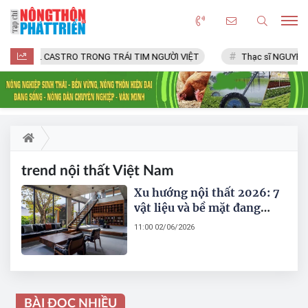
FIDEL CASTRO TRONG TRÁI TIM NGƯỜI VIỆT
Thạc sĩ NGUYỄN 
trend nội thất Việt Nam
Xu hướng nội thất 2026: 7
vật liệu và bề mặt đang
định hình thiết kế Việt
11:00 02/06/2026
BÀI ĐỌC NHIỀU