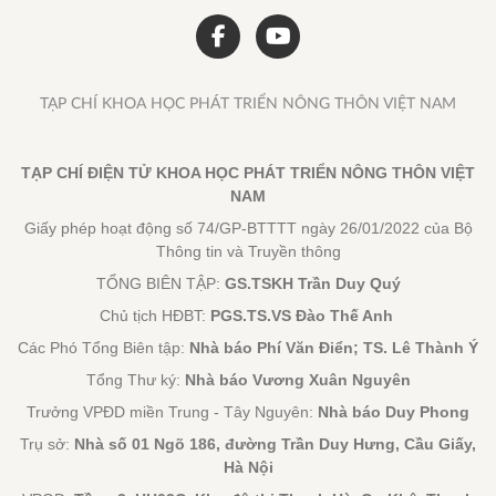
TẠP CHÍ KHOA HỌC PHÁT TRIỂN NÔNG THÔN VIỆT NAM
TẠP CHÍ ĐIỆN TỬ KHOA HỌC PHÁT TRIỂN NÔNG THÔN VIỆT
NAM
Giấy phép hoạt động số 74/GP-BTTTT ngày 26/01/2022 của Bộ
Thông tin và Truyền thông
TỔNG BIÊN TẬP:
GS.TSKH Trần Duy Quý
Chủ tịch HĐBT:
PGS.TS.VS Đào Thế Anh
Các Phó Tổng Biên tập:
Nhà báo Phí Văn Điển; TS. Lê Thành Ý
Tổng Thư ký:
Nhà báo Vương Xuân Nguyên
Trưởng VPĐD miền Trung - Tây Nguyên:
Nhà báo Duy Phong
Trụ sở:
Nhà số 01 Ngõ 186, đường Trần Duy Hưng, Cầu Giấy,
Hà Nội