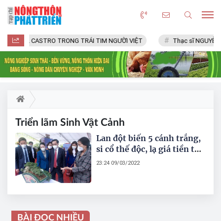
FIDEL CASTRO TRONG TRÁI TIM NGƯỜI VIỆT
Thạc sĩ NGUYỄN 
Triển lãm Sinh Vật Cảnh
Lan đột biến 5 cánh trắng,
si cổ thế độc, lạ giá tiền tỷ
và những "siêu phẩm" cây
23:24 09/03/2022
cảnh nghệ thuật tại Triển
lãm Sinh Vật Cảnh Thủ đô
năm 2022
BÀI ĐỌC NHIỀU