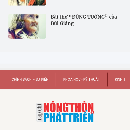
Bài thơ “ĐỪNG TƯỞNG” của
Bùi Giáng
CHÍNH SÁCH – SỰ KIỆN
KHOA HỌC - KỸ THUẬT
KINH TẾ