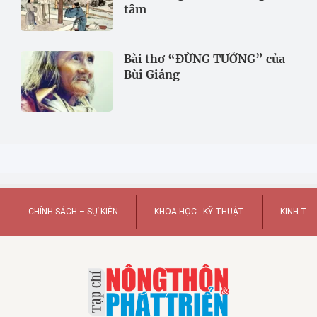
tâm
Bài thơ “ĐỪNG TƯỞNG” của
Bùi Giáng
CHÍNH SÁCH – SỰ KIỆN
KHOA HỌC - KỸ THUẬT
KINH TẾ