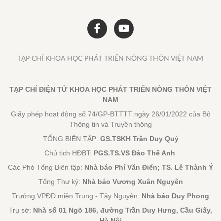
TẠP CHÍ KHOA HỌC PHÁT TRIỂN NÔNG THÔN VIỆT NAM
TẠP CHÍ ĐIỆN TỬ KHOA HỌC PHÁT TRIỂN NÔNG THÔN VIỆT
NAM
Giấy phép hoạt động số 74/GP-BTTTT ngày 26/01/2022 của Bộ
Thông tin và Truyền thông
TỔNG BIÊN TẬP:
GS.TSKH Trần Duy Quý
Chủ tịch HĐBT:
PGS.TS.VS Đào Thế Anh
Các Phó Tổng Biên tập:
Nhà báo Phí Văn Điển; TS. Lê Thành Ý
Tổng Thư ký:
Nhà báo Vương Xuân Nguyên
Trưởng VPĐD miền Trung - Tây Nguyên:
Nhà báo Duy Phong
Trụ sở:
Nhà số 01 Ngõ 186, đường Trần Duy Hưng, Cầu Giấy,
Hà Nội