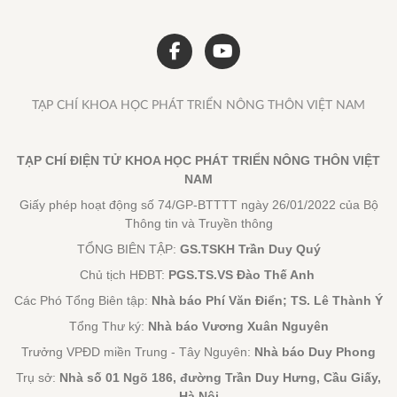
TẠP CHÍ KHOA HỌC PHÁT TRIỂN NÔNG THÔN VIỆT NAM
TẠP CHÍ ĐIỆN TỬ KHOA HỌC PHÁT TRIỂN NÔNG THÔN VIỆT
NAM
Giấy phép hoạt động số 74/GP-BTTTT ngày 26/01/2022 của Bộ
Thông tin và Truyền thông
TỔNG BIÊN TẬP:
GS.TSKH Trần Duy Quý
Chủ tịch HĐBT:
PGS.TS.VS Đào Thế Anh
Các Phó Tổng Biên tập:
Nhà báo Phí Văn Điển; TS. Lê Thành Ý
Tổng Thư ký:
Nhà báo Vương Xuân Nguyên
Trưởng VPĐD miền Trung - Tây Nguyên:
Nhà báo Duy Phong
Trụ sở:
Nhà số 01 Ngõ 186, đường Trần Duy Hưng, Cầu Giấy,
Hà Nội