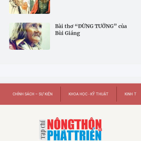
Bài thơ “ĐỪNG TƯỞNG” của
Bùi Giáng
CHÍNH SÁCH – SỰ KIỆN
KHOA HỌC - KỸ THUẬT
KINH TẾ