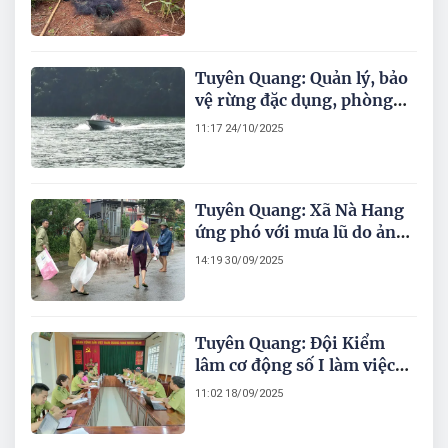
Tuyên Quang: Quản lý, bảo
vệ rừng đặc dụng, phòng
hộ Nà Hang
11:17 24/10/2025
Tuyên Quang: Xã Nà Hang
ứng phó với mưa lũ do ảnh
hưởng bão số 10
14:19 30/09/2025
Tuyên Quang: Đội Kiểm
lâm cơ động số I làm việc
với Hạt Kiểm lâm Khu vực
11:02 18/09/2025
5, BQL RĐD Nà Hang về
công tác bảo vệ rừng