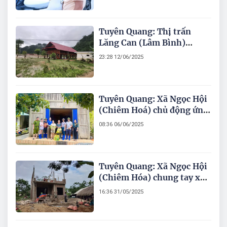
Tuyên Quang: Thị trấn
Lăng Can (Lâm Bình)
phòng chống thiên tai
23:28 12/06/2025
Tuyên Quang: Xã Ngọc Hội
(Chiêm Hoá) chủ động ứng
phó thiên tai mùa mưa bão
08:36 06/06/2025
Tuyên Quang: Xã Ngọc Hội
(Chiêm Hóa) chung tay xóa
nhà tạm, nhà dột nát
16:36 31/05/2025