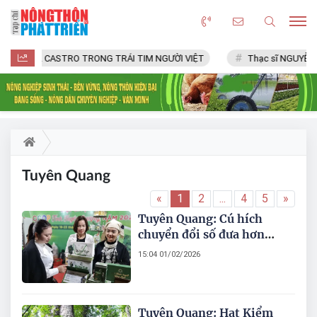
FIDEL CASTRO TRONG TRÁI TIM NGƯỜI VIỆT
Thạc sĩ NGUYỄN V
Tuyên Quang
«
1
2
...
4
5
»
Tuyên Quang: Cú hích
chuyển đổi số đưa hơn
1.000 doanh nghiệp lên
15:04 01/02/2026
sàn thương mại điện tử
Tuyên Quang: Hạt Kiểm