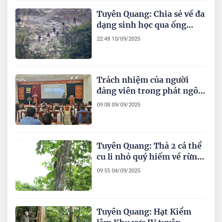
Tuyên Quang: Chia sẻ về đa
dạng sinh học qua ống
kính và ngòi bút
22:48 10/09/2025
Trách nhiệm của người
đảng viên trong phát ngôn
và hành động khi tham gia
09:08 09/09/2025
mạng xã hội và cuộc cách
mạng 4.0
Tuyên Quang: Thả 2 cá thể
cu li nhỏ quý hiếm về rừng
tự nhiên
09:55 04/09/2025
Tuyên Quang: Hạt Kiểm