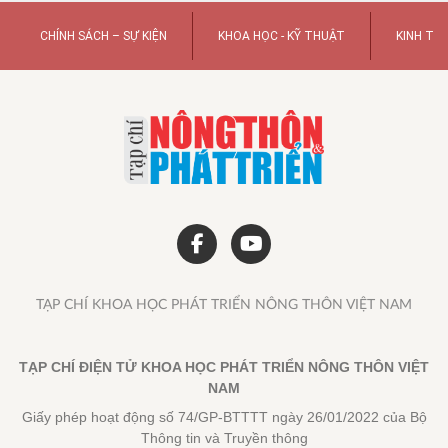
CHÍNH SÁCH – SỰ KIỆN
KHOA HỌC - KỸ THUẬT
KINH TẾ
TẠP CHÍ KHOA HỌC PHÁT TRIỂN NÔNG THÔN VIỆT NAM
TẠP CHÍ ĐIỆN TỬ KHOA HỌC PHÁT TRIỂN NÔNG THÔN VIỆT
NAM
Giấy phép hoạt động số 74/GP-BTTTT ngày 26/01/2022 của Bộ
Thông tin và Truyền thông