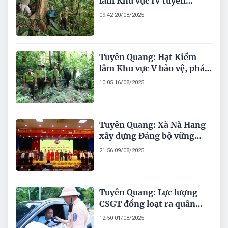
lâm Khu vực IV tuyên
truyền bảo vệ rừng
09:42 20/08/2025
Tuyên Quang: Hạt Kiểm
lâm Khu vực V bảo vệ, phát
triển rừng
10:05 16/08/2025
Tuyên Quang: Xã Nà Hang
xây dựng Đảng bộ vững
mạnh, lãnh đạo phát triển
21:56 09/08/2025
kinh tế – xã hội bền vững
Tuyên Quang: Lực lượng
CSGT đồng loạt ra quân
đảm bảo an toàn giao
12:50 01/08/2025
thông