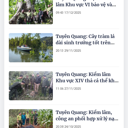
lâm Khu vực VI bảo vệ và
phát triển rừng
09:43 17/12/2025
Tuyên Quang: Cây tràm lá
dài sinh trưởng tốt trên
vùng bán ngập lòng hồ
20:13 29/11/2025
thuỷ điện
Tuyên Quang: Kiểm lâm
Khu vực XIV thả cá thể khỉ
vàng quý hiếm về rừng an
11:06 27/11/2025
toàn
Tuyên Quang: Kiểm lâm,
công an phối hợp xử lý nạn
bẫy chim trái phép
20:38 24/10/2025