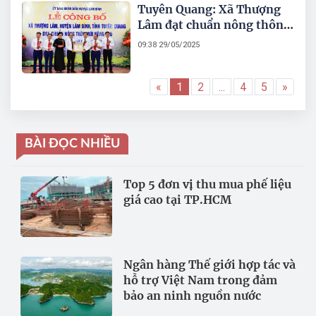
Tuyên Quang: Xã Thượng
Lâm đạt chuẩn nông thôn
mới nâng cao
09:38 29/05/2025
«
1
2
...
4
5
»
BÀI ĐỌC NHIỀU
Top 5 đơn vị thu mua phế liệu
giá cao tại TP.HCM
Ngân hàng Thế giới hợp tác và
hỗ trợ Việt Nam trong đảm
bảo an ninh nguồn nước