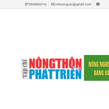
0965855316
vnhuongsac@gmail.com