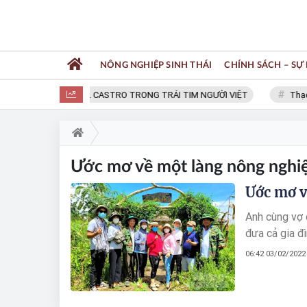
NÔNG NGHIỆP SINH THÁI
CHÍNH SÁCH – SỰ 
FIDEL CASTRO TRONG TRÁI TIM NGƯỜI VIỆT
Thạc 
Ước mơ về một làng nông nghiệ
Ước mơ v
Anh cùng vợ đ
đưa cả gia đ
06:42 03/02/2022