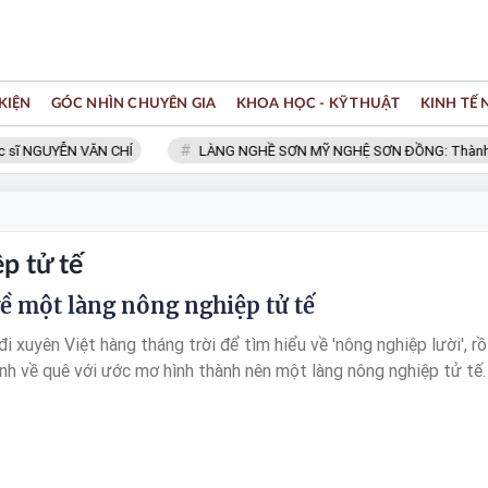
KIỆN
GÓC NHÌN CHUYÊN GIA
KHOA HỌC - KỸ THUẬT
KINH TẾ
sĩ NGUYỄN VĂN CHÍ
LÀNG NGHỀ SƠN MỸ NGHỆ SƠN ĐỒNG: Thành viên
p tử tế
ề một làng nông nghiệp tử tế
i xuyên Việt hàng tháng trời để tìm hiểu về 'nông nghiệp lười', rồ
ình về quê với ước mơ hình thành nên một làng nông nghiệp tử tế.