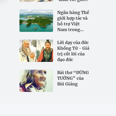
tâm
Ngân hàng Thế
giới hợp tác và
hỗ trợ Việt
Nam trong
đảm bảo an
ninh nguồn
Lời dạy của đức
nước
Khổng Tử - Giá
trị cốt lõi của
đạo đức
Bài thơ “ĐỪNG
TƯỞNG” của
Bùi Giáng