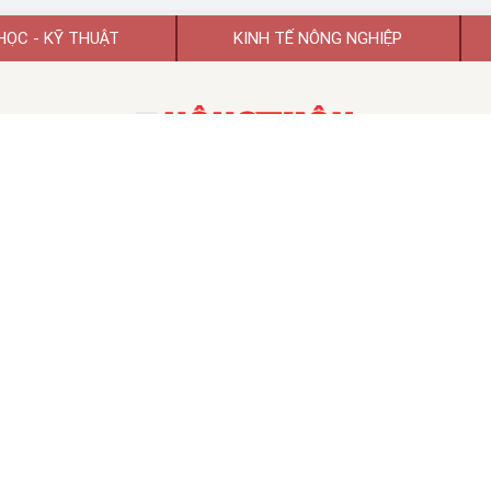
HỌC - KỸ THUẬT
KINH TẾ NÔNG NGHIỆP
TẠP CHÍ KHOA HỌC PHÁT TRIỂN NÔNG THÔN VIỆT NAM
TẠP CHÍ ĐIỆN TỬ KHOA HỌC PHÁT TRIỂN NÔNG THÔN VIỆT NAM
 hoạt động số 74/GP-BTTTT ngày 26/01/2022 của Bộ Thông tin và Tr
TỔNG BIÊN TẬP:
GS.TSKH Trần Duy Quý
Chủ tịch HĐBT:
PGS.TS.VS Đào Thế Anh