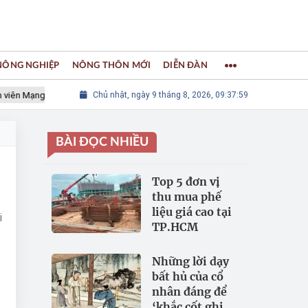
 NÔNG NGHIỆP
NÔNG THÔN MỚI
DIỄN ĐÀN
 Mạng lưới các Thành phố Thủ công sáng tạo Thế giới
Chủ nhật, ngày 9 tháng 8, 2026, 09:38:00
LÀNG NGH
BÀI ĐỌC NHIỀU
Top 5 đơn vị
thu mua phế
liệu giá cao tại
i
TP.HCM
Những lời dạy
bất hủ của cổ
nhân đáng để
‘khắc cốt ghi