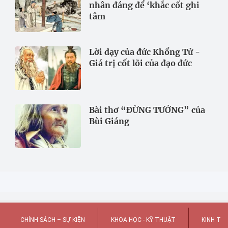
nhân đáng để ‘khắc cốt ghi
tâm
Lời dạy của đức Khổng Tử -
Giá trị cốt lõi của đạo đức
Bài thơ “ĐỪNG TƯỞNG” của
Bùi Giáng
CHÍNH SÁCH – SỰ KIỆN
KHOA HỌC - KỸ THUẬT
KINH TẾ