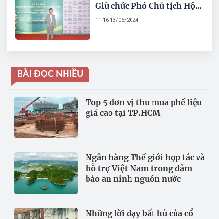
Giữ chức Phó Chủ tịch Hội
đồng khoa học nghiên cứu
11:16 13/05/2024
về văn hóa du lịch cộng
đồng Viện Phát triển văn
hóa và chăm sóc sức khỏe
cộng đồng
BÀI ĐỌC NHIỀU
Top 5 đơn vị thu mua phế liệu
giá cao tại TP.HCM
Ngân hàng Thế giới hợp tác và
hỗ trợ Việt Nam trong đảm
bảo an ninh nguồn nước
Những lời dạy bất hủ của cổ