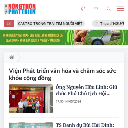
FIDEL CASTRO TRONG TRÁI TIM NGƯỜI VIỆT
Thạc sĩ NGUYỄN 
Viện Phát triển văn hóa và chăm sóc sức
khỏe cộng đồng
Ông Nguyễn Hữu Linh: Giữ
chức Phó Chủ tịch Hội
đồng khoa học về chăm sóc
17:50 14/05/2024
sức khỏe cộng đồng Khu
vực phía Nam, Viện Phát
triển văn hóa và chăm sóc
sức khỏe cộng đồng
TS Danh dự Bùi Hải Dính: