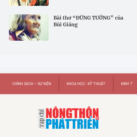
Bài thơ “ĐỪNG TƯỞNG” của
Bùi Giáng
CHÍNH SÁCH – SỰ KIỆN
KHOA HỌC - KỸ THUẬT
KINH TẾ