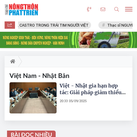
FIDEL CASTRO TRONG TRÁI TIM NGƯỜI VIỆT
Thạc sĩ NGUYỄN 
Việt Nam - Nhật Bản
Việt - Nhật gia hạn hợp
tác: Giải pháp giảm thiểu
rủi ro thiên tai mang lại an
20:33 05/09/2025
toàn bền vững
BÀI ĐỌC NHIỀU