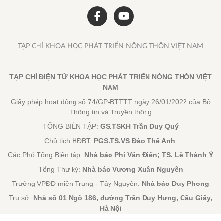
TẠP CHÍ KHOA HỌC PHÁT TRIỂN NÔNG THÔN VIỆT NAM
TẠP CHÍ ĐIỆN TỬ KHOA HỌC PHÁT TRIỂN NÔNG THÔN VIỆT
NAM
Giấy phép hoạt động số 74/GP-BTTTT ngày 26/01/2022 của Bộ
Thông tin và Truyền thông
TỔNG BIÊN TẬP:
GS.TSKH Trần Duy Quý
Chủ tịch HĐBT:
PGS.TS.VS Đào Thế Anh
Các Phó Tổng Biên tập:
Nhà báo Phí Văn Điển; TS. Lê Thành Ý
Tổng Thư ký:
Nhà báo Vương Xuân Nguyên
Trưởng VPĐD miền Trung - Tây Nguyên:
Nhà báo Duy Phong
Trụ sở:
Nhà số 01 Ngõ 186, đường Trần Duy Hưng, Cầu Giấy,
Hà Nội