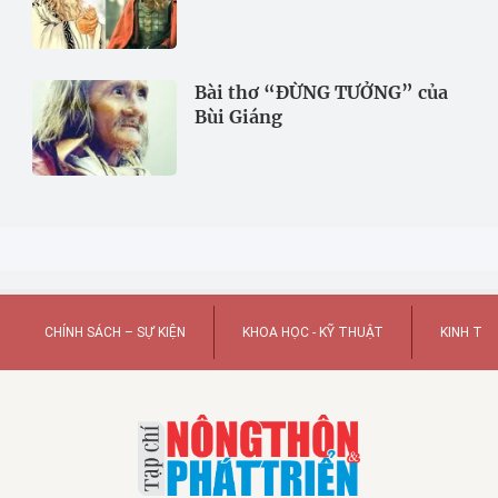
Bài thơ “ĐỪNG TƯỞNG” của
Bùi Giáng
CHÍNH SÁCH – SỰ KIỆN
KHOA HỌC - KỸ THUẬT
KINH TẾ