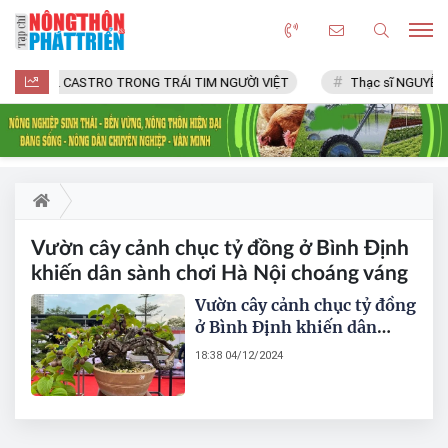
FIDEL CASTRO TRONG TRÁI TIM NGƯỜI VIỆT
Thạc sĩ NGUYỄN 
Vườn cây cảnh chục tỷ đồng ở Bình Định
khiến dân sành chơi Hà Nội choáng váng
Vườn cây cảnh chục tỷ đồng
ở Bình Định khiến dân
sành chơi Hà Nội choáng
18:38 04/12/2024
ngợp