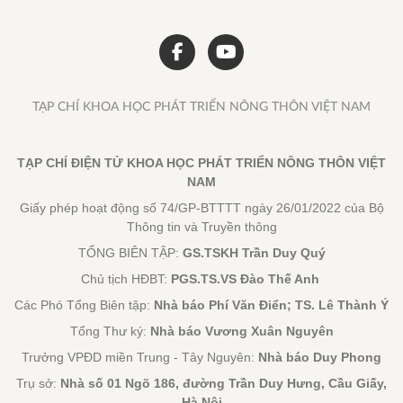
TẠP CHÍ KHOA HỌC PHÁT TRIỂN NÔNG THÔN VIỆT NAM
TẠP CHÍ ĐIỆN TỬ KHOA HỌC PHÁT TRIỂN NÔNG THÔN VIỆT
NAM
Giấy phép hoạt động số 74/GP-BTTTT ngày 26/01/2022 của Bộ
Thông tin và Truyền thông
TỔNG BIÊN TẬP:
GS.TSKH Trần Duy Quý
Chủ tịch HĐBT:
PGS.TS.VS Đào Thế Anh
Các Phó Tổng Biên tập:
Nhà báo Phí Văn Điển; TS. Lê Thành Ý
Tổng Thư ký:
Nhà báo Vương Xuân Nguyên
Trưởng VPĐD miền Trung - Tây Nguyên:
Nhà báo Duy Phong
Trụ sở:
Nhà số 01 Ngõ 186, đường Trần Duy Hưng, Cầu Giấy,
Hà Nội