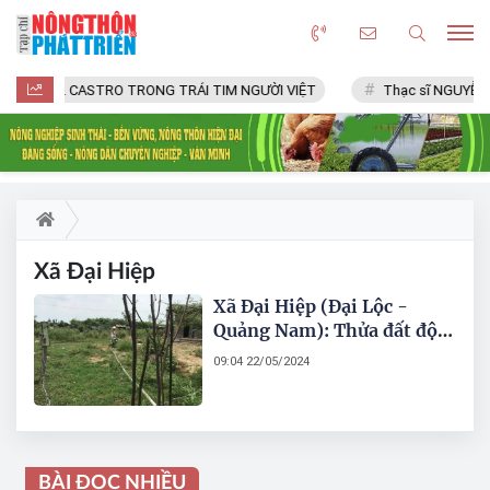
FIDEL CASTRO TRONG TRÁI TIM NGƯỜI VIỆT
Thạc sĩ NGUYỄN 
Xã Đại Hiệp
Xã Đại Hiệp (Đại Lộc -
Quảng Nam): Thửa đất đột
nhiên“biến mất” lối đi bởi
09:04 22/05/2024
xác nhận của xã?
BÀI ĐỌC NHIỀU