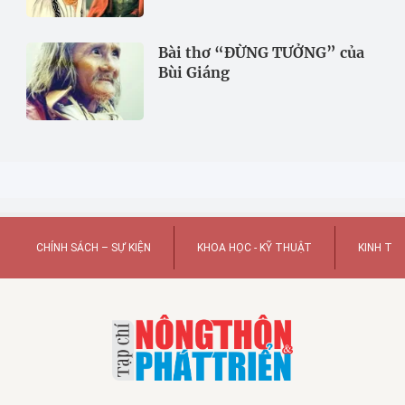
Bài thơ “ĐỪNG TƯỞNG” của
Bùi Giáng
CHÍNH SÁCH – SỰ KIỆN
KHOA HỌC - KỸ THUẬT
KINH TẾ