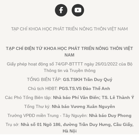
TẠP CHÍ KHOA HỌC PHÁT TRIỂN NÔNG THÔN VIỆT NAM
TẠP CHÍ ĐIỆN TỬ KHOA HỌC PHÁT TRIỂN NÔNG THÔN VIỆT
NAM
Giấy phép hoạt động số 74/GP-BTTTT ngày 26/01/2022 của Bộ
Thông tin và Truyền thông
TỔNG BIÊN TẬP:
GS.TSKH Trần Duy Quý
Chủ tịch HĐBT:
PGS.TS.VS Đào Thế Anh
Các Phó Tổng Biên tập:
Nhà báo Phí Văn Điển; TS. Lê Thành Ý
Tổng Thư ký:
Nhà báo Vương Xuân Nguyên
Trưởng VPĐD miền Trung - Tây Nguyên:
Nhà báo Duy Phong
Trụ sở:
Nhà số 01 Ngõ 186, đường Trần Duy Hưng, Cầu Giấy,
Hà Nội