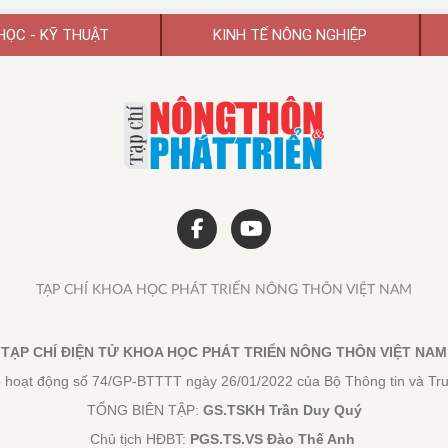
HỌC - KỸ THUẬT
KINH TẾ NÔNG NGHIỆP
TẠP CHÍ KHOA HỌC PHÁT TRIỂN NÔNG THÔN VIỆT NAM
TẠP CHÍ ĐIỆN TỬ KHOA HỌC PHÁT TRIỂN NÔNG THÔN VIỆT NAM
 hoạt động số 74/GP-BTTTT ngày 26/01/2022 của Bộ Thông tin và Tr
TỔNG BIÊN TẬP:
GS.TSKH Trần Duy Quý
Chủ tịch HĐBT:
PGS.TS.VS Đào Thế Anh