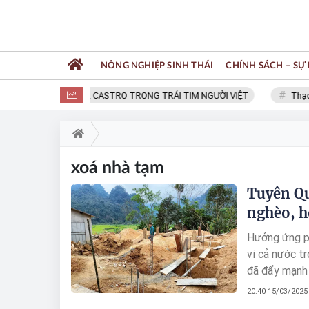
NÔNG NGHIỆP SINH THÁI
CHÍNH SÁCH – SỰ 
FIDEL CASTRO TRONG TRÁI TIM NGƯỜI VIỆT
Thạc s
xoá nhà tạm
Tuyên Qu
nghèo, h
Hưởng ứng ph
vi cả nước t
đã đẩy mạnh 
để hỗ trợ ng
20:40 15/03/2025