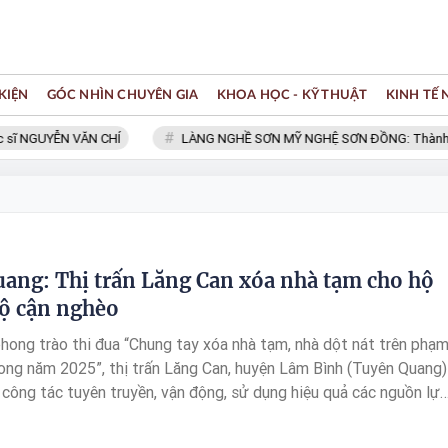
KIỆN
GÓC NHÌN CHUYÊN GIA
KHOA HỌC - KỸ THUẬT
KINH TẾ
ĩ NGUYỄN VĂN CHÍ
LÀNG NGHỀ SƠN MỸ NGHỆ SƠN ĐỒNG: Thành viên
ang: Thị trấn Lăng Can xóa nhà tạm cho hộ
ộ cận nghèo
ong trào thi đua “Chung tay xóa nhà tạm, nhà dột nát trên phạ
rong năm 2025”, thị trấn Lăng Can, huyện Lâm Bình (Tuyên Quang)
công tác tuyên truyền, vận động, sử dụng hiệu quả các nguồn lực
ười nghèo, người có hoàn cảnh khó khăn có chỗ ở kiên cố tốt hơn.