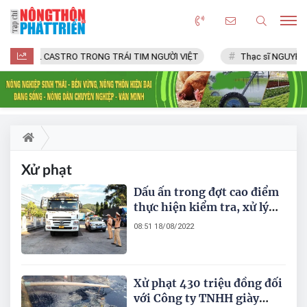
FIDEL CASTRO TRONG TRÁI TIM NGƯỜI VIỆT
Thạc sĩ NGUYỄN 
Xử phạt
Dấu ấn trong đợt cao điểm
thực hiện kiểm tra, xử lý
các hành vi vi phạm an
08:51 18/08/2022
toàn giao thông
Xử phạt 430 triệu đồng đối
với Công ty TNHH giày