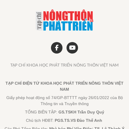
TẠP CHÍ KHOA HỌC PHÁT TRIỂN NÔNG THÔN VIỆT NAM
TẠP CHÍ ĐIỆN TỬ KHOA HỌC PHÁT TRIỂN NÔNG THÔN VIỆT
NAM
Giấy phép hoạt động số 74/GP-BTTTT ngày 26/01/2022 của Bộ
Thông tin và Truyền thông
TỔNG BIÊN TẬP:
GS.TSKH Trần Duy Quý
Chủ tịch HĐBT:
PGS.TS.VS Đào Thế Anh
Các Phó Tổng Biên tập:
Nhà báo Phí Văn Điển; TS. Lê Thành Ý