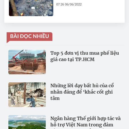
Continuance Việt Nam vì
07:26 06/06/2022
xả thải gây ô nhiễm
BÀI ĐỌC NHIỀU
Top 5 đơn vị thu mua phế liệu
giá cao tại TP.HCM
Những lời dạy bất hủ của cổ
nhân đáng để ‘khắc cốt ghi
tâm
Ngân hàng Thế giới hợp tác và
hỗ trợ Việt Nam trong đảm