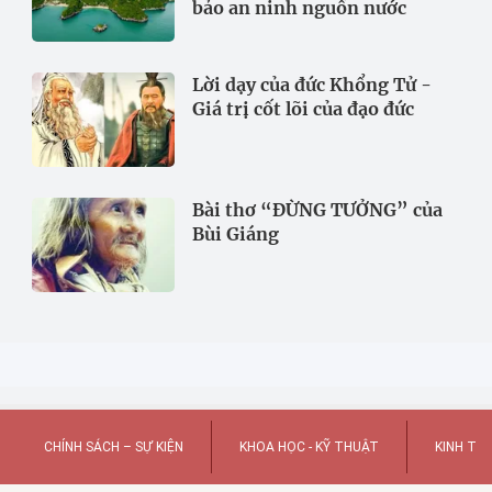
bảo an ninh nguồn nước
Lời dạy của đức Khổng Tử -
Giá trị cốt lõi của đạo đức
Bài thơ “ĐỪNG TƯỞNG” của
Bùi Giáng
CHÍNH SÁCH – SỰ KIỆN
KHOA HỌC - KỸ THUẬT
KINH TẾ