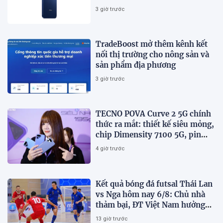
trẻ trung, giá từ 5,5 triệu đồng
3 giờ trước
TradeBoost mở thêm kênh kết
nối thị trường cho nông sản và
sản phẩm địa phương
3 giờ trước
TECNO POVA Curve 2 5G chính
thức ra mắt: thiết kế siêu mỏng,
chip Dimensity 7100 5G, pin
8000mAh
4 giờ trước
Kết quả bóng đá futsal Thái Lan
vs Nga hôm nay 6/8: Chủ nhà
thảm bại, ĐT Việt Nam hưởng
lợi lớn
13 giờ trước