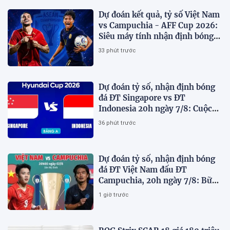
Dự đoán kết quả, tỷ số Việt Nam
vs Campuchia - AFF Cup 2026:
Siêu máy tính nhận định bóng
đá hôm nay
33 phút trước
Dự đoán tỷ số, nhận định bóng
đá ĐT Singapore vs ĐT
Indonesia 20h ngày 7/8: Cuộc
chiến sống còn
36 phút trước
Dự đoán tỷ số, nhận định bóng
đá ĐT Việt Nam đấu ĐT
Campuchia, 20h ngày 7/8: Bữa
tiệc bàn thắng tại Mỹ Đình
1 giờ trước