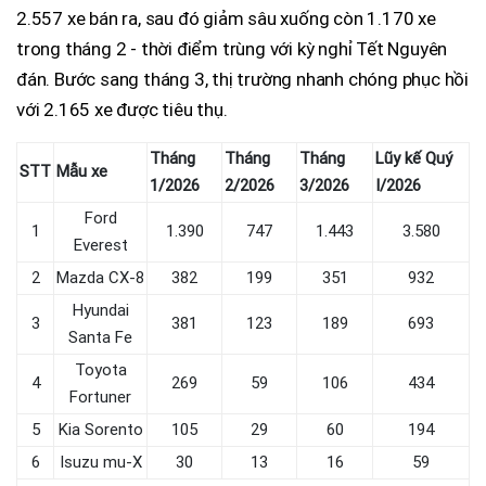
2.557 xe bán ra, sau đó giảm sâu xuống còn 1.170 xe
trong tháng 2 - thời điểm trùng với kỳ nghỉ Tết Nguyên
đán. Bước sang tháng 3, thị trường nhanh chóng phục hồi
với 2.165 xe được tiêu thụ.
Tháng
Tháng
Tháng
Lũy kế Quý
STT
Mẫu xe
1/2026
2/2026
3/2026
I/2026
Ford
1
1.390
747
1.443
3.580
Everest
2
Mazda CX-8
382
199
351
932
Hyundai
3
381
123
189
693
Santa Fe
Toyota
4
269
59
106
434
Fortuner
5
Kia Sorento
105
29
60
194
6
Isuzu mu-X
30
13
16
59