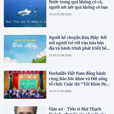
Nước trong quá không có cá,
người xét nét quá không có bạn
10:45 01/08/2026
Người kể chuyện Bản Mây: Kết
nối người trẻ với văn hóa bản
địa và hành trình phát triển bền
vững tại Tả Lèng
10:40 01/08/2026
Herbalife Việt Nam đồng hành
cùng Báo Sức khỏe và Đời sống
tổ chức Cuộc thi “Tôi Khỏe Đẹp
Hơn” lần thứ 5 để khuyến khích
16:15 31/07/2026
mọi người trở thành phiên bản
tốt hơn của chính mình
Giáo sư - Tiến sĩ Mai Thạch