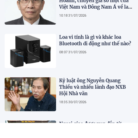
Hoành, chuyên gia số một của
Việt Nam và Đông Nam Á về lai
tạo giống khoai lang hữu tính
10:18 31/07/2026
Loa vi tính là gì và khác loa
Bluetooth di động như thế nào?
08:07 31/07/2026
Kỷ luật ông Nguyễn Quang
Thiều và nhiều lãnh đạo NXB
Hội Nhà văn
18:35 30/07/2026
Ngoại giao được vun đắp từ
những cánh đồng, giảng đường
và bản sắc văn hóa