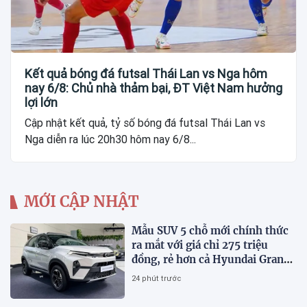
Kết quả bóng đá futsal Thái Lan vs Nga hôm
nay 6/8: Chủ nhà thảm bại, ĐT Việt Nam hưởng
lợi lớn
Cập nhật kết quả, tỷ số bóng đá futsal Thái Lan vs
Nga diễn ra lúc 20h30 hôm nay 6/8...
MỚI CẬP NHẬT
Mẫu SUV 5 chỗ mới chính thức
ra mắt với giá chỉ 275 triệu
đồng, rẻ hơn cả Hyundai Grand
i10 và Kia Morning
24 phút trước