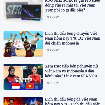
ROG Strix SCAR 18 giá 180 triệu
đồng vừa ra mắt tại Việt Nam:
Trang bị có gì đặc biệt?
1 giờ trước
Lịch thi đấu bóng chuyền Việt
Nam hôm nay 7/8: ĐT Việt Nam
đại chiến Indonesia
1 giờ trước
Xem trực tiếp bóng chuyền nữ
Việt Nam vs Indonesia ở đâu,
kênh nào? Link xem SEA V.Cup
2026 mới nhất
1 giờ trước
Lịch thi đấu bóng đá Việt Nam
hôm nay 7/8 - Lịch thi đấu Việt