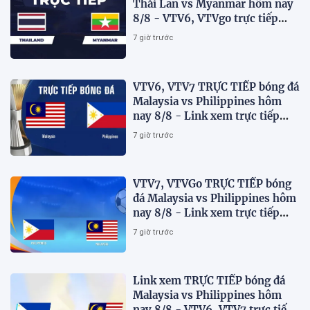
Thái Lan vs Myanmar hôm nay
8/8 - VTV6, VTVgo trực tiếp
AFF Cup 2026
7 giờ trước
VTV6, VTV7 TRỰC TIẾP bóng đá
Malaysia vs Philippines hôm
nay 8/8 - Link xem trực tiếp
AFF Cup 2026 mới nhất
7 giờ trước
VTV7, VTVGo TRỰC TIẾP bóng
đá Malaysia vs Philippines hôm
nay 8/8 - Link xem trực tiếp
AFF Cup 2026 mới nhất
7 giờ trước
Link xem TRỰC TIẾP bóng đá
Malaysia vs Philippines hôm
nay 8/8 - VTV6, VTV7 trực tiếp