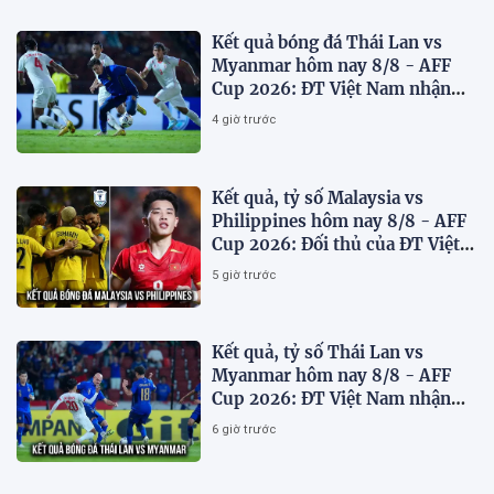
Kết quả bóng đá Thái Lan vs
Myanmar hôm nay 8/8 - AFF
Cup 2026: ĐT Việt Nam nhận
'chiến thư'
4 giờ trước
Kết quả, tỷ số Malaysia vs
Philippines hôm nay 8/8 - AFF
Cup 2026: Đối thủ của ĐT Việt
Nam lộ diện
5 giờ trước
Kết quả, tỷ số Thái Lan vs
Myanmar hôm nay 8/8 - AFF
Cup 2026: ĐT Việt Nam nhận
tin vui
6 giờ trước