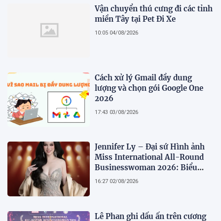
Vận chuyển thú cưng đi các tỉnh
miền Tây tại Pet Đi Xe
10:05 04/08/2026
Cách xử lý Gmail đầy dung
lượng và chọn gói Google One
2026
17:43 03/08/2026
Jennifer Ly – Đại sứ Hình ảnh
Miss International All-Round
Businesswoman 2026: Biểu
tượng của nhan sắc, trí tuệ và
16:27 02/08/2026
bản lĩnh
Lê Phan ghi dấu ấn trên cương