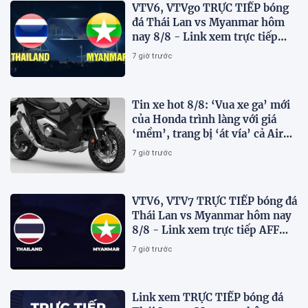
VTV6, VTVgo TRỰC TIẾP bóng
đá Thái Lan vs Myanmar hôm
nay 8/8 - Link xem trực tiếp
AFF Cup 2026 mới nhất
7 giờ trước
Tin xe hot 8/8: ‘Vua xe ga’ mới
của Honda trình làng với giá
‘mềm’, trang bị ‘át vía’ cả Air
Blade và SH
7 giờ trước
VTV6, VTV7 TRỰC TIẾP bóng đá
Thái Lan vs Myanmar hôm nay
8/8 - Link xem trực tiếp AFF
Cup 2026 mới nhất
7 giờ trước
Link xem TRỰC TIẾP bóng đá