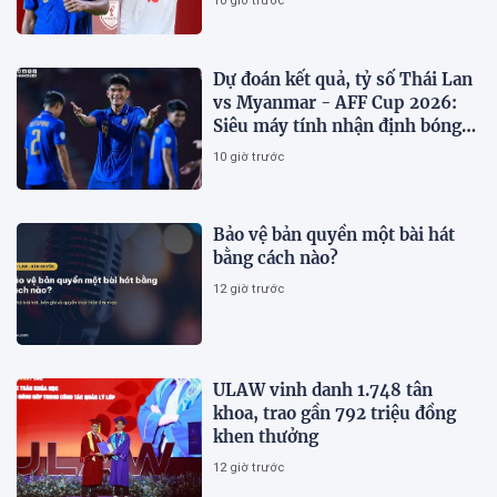
10 giờ trước
Dự đoán kết quả, tỷ số Thái Lan
vs Myanmar - AFF Cup 2026:
Siêu máy tính nhận định bóng
đá hôm nay 8/8
10 giờ trước
Bảo vệ bản quyền một bài hát
bằng cách nào?
12 giờ trước
ULAW vinh danh 1.748 tân
khoa, trao gần 792 triệu đồng
khen thưởng
12 giờ trước