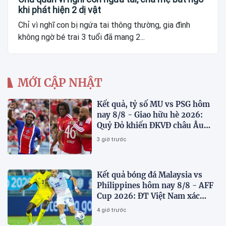
khi phát hiện 2 dị vật
Chỉ vì nghĩ con bị ngứa tai thông thường, gia đình
không ngờ bé trai 3 tuổi đã mang 2...
MỚI CẬP NHẬT
Kết quả, tỷ số MU vs PSG hôm
nay 8/8 - Giao hữu hè 2026:
Quỷ Đỏ khiến ĐKVĐ châu Âu
toát mồ hôi
3 giờ trước
Kết quả bóng đá Malaysia vs
Philippines hôm nay 8/8 - AFF
Cup 2026: ĐT Việt Nam xác
định đối thủ
4 giờ trước