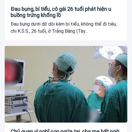
Đau bụng, bí tiểu, cô gái 26 tuổi phát hiện u
buồng trứng khổng lồ
Đau bụng dưới dữ dội kèm bí tiểu, không thể đi tiêu,
chị K.S.S., 26 tuổi, ở Trảng Bàng (Tây...
Chủ quan vì nghĩ con ngứa tai, cha mẹ bất ngờ