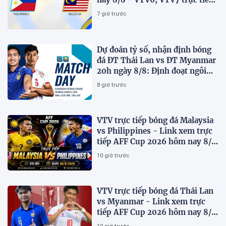
AFF Cup 2026
7 giờ trước
Dự đoán tỷ số, nhận định bóng
đá ĐT Thái Lan vs ĐT Myanmar
20h ngày 8/8: Định đoạt ngôi
đầu bảng
8 giờ trước
VTV trực tiếp bóng đá Malaysia
vs Philippines - Link xem trực
tiếp AFF Cup 2026 hôm nay 8/8
trên VTV7
10 giờ trước
VTV trực tiếp bóng đá Thái Lan
vs Myanmar - Link xem trực
tiếp AFF Cup 2026 hôm nay 8/8
trên VTV6