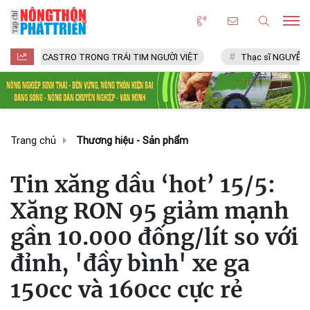
CASTRO TRONG TRÁI TIM NGƯỜI VIỆT
Thạc sĩ NGUYỄN VĂN CHÍ
Trang chủ
Thương hiệu - Sản phẩm
Tin xăng dầu ‘hot’ 15/5:
Xăng RON 95 giảm mạnh
gần 10.000 đống/lít so với
đỉnh, 'đầy bình' xe ga
150cc và 160cc cực rẻ