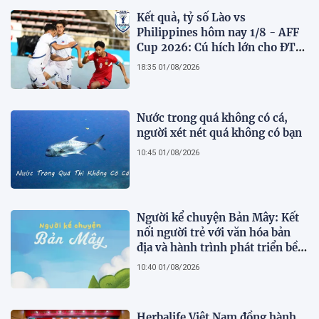
Kết quả, tỷ số Lào vs
Philippines hôm nay 1/8 - AFF
Cup 2026: Cú hích lớn cho ĐT
Việt Nam
18:35 01/08/2026
Nước trong quá không có cá,
người xét nét quá không có bạn
10:45 01/08/2026
Người kể chuyện Bản Mây: Kết
nối người trẻ với văn hóa bản
địa và hành trình phát triển bền
vững tại Tả Lèng
10:40 01/08/2026
Herbalife Việt Nam đồng hành