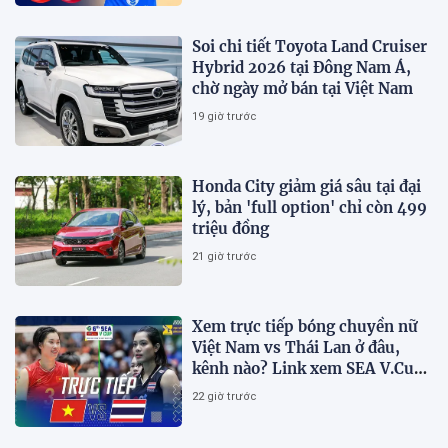
Soi chi tiết Toyota Land Cruiser
Hybrid 2026 tại Đông Nam Á,
chờ ngày mở bán tại Việt Nam
19 giờ trước
Honda City giảm giá sâu tại đại
lý, bản 'full option' chỉ còn 499
triệu đồng
21 giờ trước
Xem trực tiếp bóng chuyền nữ
Việt Nam vs Thái Lan ở đâu,
kênh nào? Link xem SEA V.Cup
2026 mới nhất
22 giờ trước