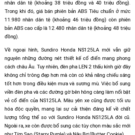
nhân dân tệ (khoảng 38 triệu đồng và 40 triệu đồng).
Trong khi đó, giá bán phiên bản ABS Tiêu chuẩn ở mức
11.980 nhân dân tệ (khoảng 46 triệu đồng) còn phiên
bản ABS cao cấp là 12.480 nhân dân tệ (khoảng 48 triệu
đồng).
Về ngoại hình, Sundiro Honda NS125LA mới vẫn giữ
nguyên những đường nét thiết kế cổ điển mang phong
cách châu Âu. Tuy nhiên, đèn pha LEN 2 thấu kính giờ đây
không chỉ trông đẹp hơn mà còn có khả năng chiếu sáng
tốt hơn trong điều kiện mưa và sương mù. Việc bổ sung
viền đèn pha và các đường gờ bên hông càng làm nổi bật
vẻ cổ điển của NS125LA. Màu yên xe cũng được tối ưu
hóa độc quyền, mang lại sự cải thiện đáng kể về chất
lượng tổng thể so với Sundiro Honda NS125LA đời cũ.
Ngoài ra, xe còn được bổ sung các tùy chọn màu sắc mới
như Tím Sao (Starry Purple) và Nâu Bơ (Butter Cookie).