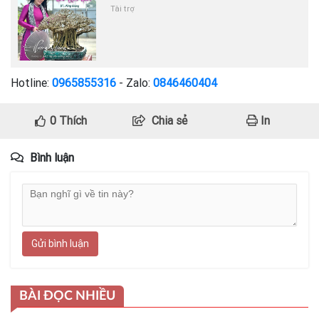
Tài trợ
Hotline:
0965855316
- Zalo:
0846460404
0
Thích
Chia sẻ
In
Bình luận
Gửi bình luận
BÀI ĐỌC NHIỀU