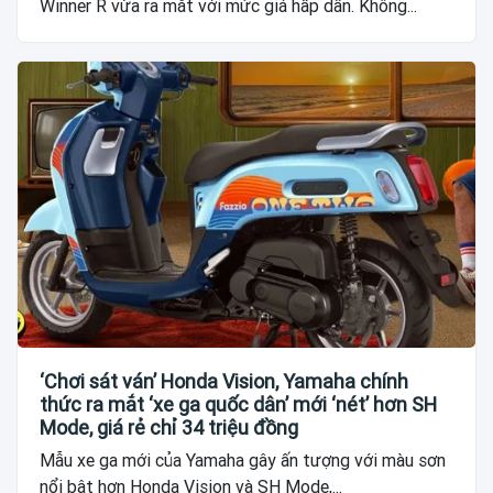
Winner R vừa ra mắt với mức giá hấp dẫn. Không...
‘Chơi sát ván’ Honda Vision, Yamaha chính
thức ra mắt ‘xe ga quốc dân’ mới ‘nét’ hơn SH
Mode, giá rẻ chỉ 34 triệu đồng
Mẫu xe ga mới của Yamaha gây ấn tượng với màu sơn
nổi bật hơn Honda Vision và SH Mode,...