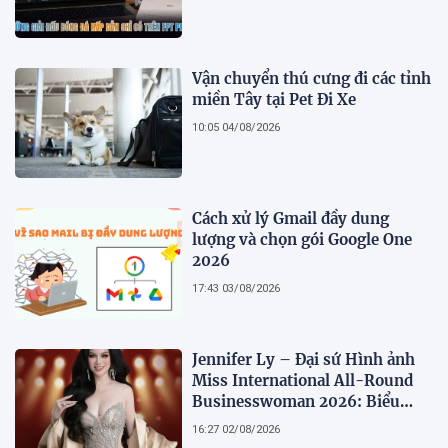
Vận chuyển thú cưng đi các tỉnh
miền Tây tại Pet Đi Xe
10:05 04/08/2026
Cách xử lý Gmail đầy dung
lượng và chọn gói Google One
2026
17:43 03/08/2026
Jennifer Ly – Đại sứ Hình ảnh
Miss International All-Round
Businesswoman 2026: Biểu
tượng của nhan sắc, trí tuệ và
16:27 02/08/2026
bản lĩnh