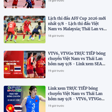
18 giờ trước
Lịch thi đấu AFF Cup 2026 mới
nhất 9/8 - Lịch thi đấu Việt
Nam vs Malaysia; Thái Lan vs
Singapore
18 giờ trước
VTV6, VTVGo TRỰC TIẾP bóng
chuyền Việt Nam vs Thái Lan
hôm nay 9/8 - Link xem SEA
V.Cup 2026 mới nhất
19 giờ trước
Link xem TRỰC TIẾP bóng
chuyền Việt Nam vs Thái Lan
hôm nay 9/8 - VTV6, VTVGo
trực tiếp SEA V.Cup 2026 mới
19 giờ trước
nhất