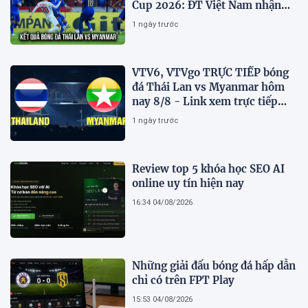
Cup 2026: ĐT Việt Nam nhận
tin vui
1 ngày trước
VTV6, VTVgo TRỰC TIẾP bóng
đá Thái Lan vs Myanmar hôm
nay 8/8 - Link xem trực tiếp
AFF Cup 2026 mới nhất
1 ngày trước
Review top 5 khóa học SEO AI
online uy tín hiện nay
16:34 04/08/2026
Những giải đấu bóng đá hấp dẫn
chỉ có trên FPT Play
15:53 04/08/2026