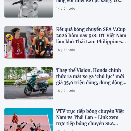
làng với thiết kế cực sang, có
ABS 2 kênh, giá ‘mềm’
14 giờ trước
Kết quả bóng chuyền SEA V.Cup
2026 hôm nay 9/8: ĐT Việt Nam
làm khó Thái Lan; Philippines
gây bất ngờ
16 giờ trước
Thay thế Vision, Honda chính
thức ra mắt xe ga ‘chủ lực’ mới
giá 35,6 triệu đồng, dùng động
cơ 125cc ngang SH Mode
16 giờ trước
VTV trực tiếp bóng chuyền Việt
Nam vs Thái Lan - Link xem
trực tiếp bóng chuyền SEA
V.Cup 2026 hôm nay 9/8