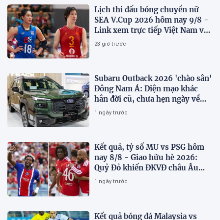
Lịch thi đấu bóng chuyền nữ
SEA V.Cup 2026 hôm nay 9/8 -
Link xem trực tiếp Việt Nam vs
Thái Lan
23 giờ trước
Subaru Outback 2026 'chào sân'
Đông Nam Á: Diện mạo khác
hẳn đời cũ, chưa hẹn ngày về
Việt Nam
1 ngày trước
Kết quả, tỷ số MU vs PSG hôm
nay 8/8 - Giao hữu hè 2026:
Quỷ Đỏ khiến ĐKVĐ châu Âu
toát mồ hôi
1 ngày trước
Kết quả bóng đá Malaysia vs