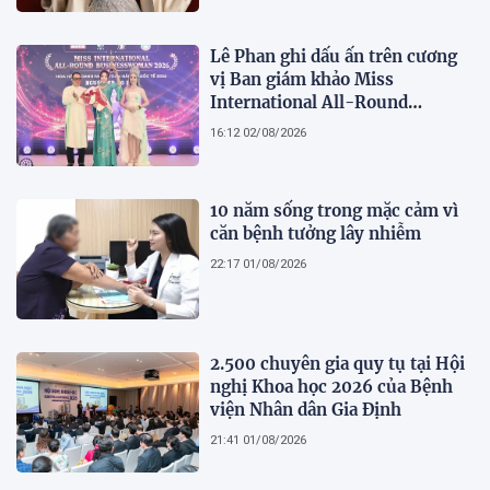
Lê Phan ghi dấu ấn trên cương
vị Ban giám khảo Miss
International All-Round
Businesswoman 2026: Thanh
16:12 02/08/2026
lịch, trí tuệ và lan tỏa giá trị của
người phụ nữ hiện đại
10 năm sống trong mặc cảm vì
căn bệnh tưởng lây nhiễm
22:17 01/08/2026
2.500 chuyên gia quy tụ tại Hội
nghị Khoa học 2026 của Bệnh
viện Nhân dân Gia Định
21:41 01/08/2026