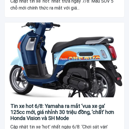
Cập nhật tin xe ‘hot’ nhất trưa ngày 7/8: Mẫu SUV 5
chỗ mới chính thức ra mắt với giá...
Tin xe hot 6/8: Yamaha ra mắt ‘vua xe ga’
125cc mới, giá nhỉnh 30 triệu đồng, ‘chất’ hơn
Honda Vision và SH Mode
Cập nhật tin xe ‘hot’ nhất ngày 6/8: ‘Chơi sát ván’