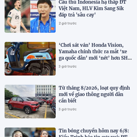
Cầu thủ Indonesia hạ thấp ĐT
Việt Nam, HLV Kim Sang Sik
đáp trả 'sâu cay'
2 giờ trước
‘Chơi sát ván’ Honda Vision,
Yamaha chính thức ra mắt ‘xe
ga quốc dân’ mới ‘nét’ hơn SH
Mode, giá rẻ chỉ 34 triệu đồng
3 giờ trước
Từ tháng 8/2026, loạt quy định
mới về giao thông người dân
cần biết
3 giờ trước
Tin bóng chuyền hôm nay 6/8: