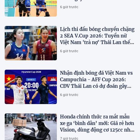
6 giờ trước
Lịch thi đấu bóng chuyền chặng
2 SEA V.Cup 2026: Tuyển nữ
Việt Nam 'trả nợ' Thái Lan thế
nào?
6 giờ trước
Nhận định bóng đá Việt Nam vs
Campuchia - AFF Cup 2026:
CĐV Thái Lan có dự đoán gây
sốt
6 giờ trước
Honda chính thức ra mắt mẫu
xe ga ‘bình dân’ mới: Giá rẻ hơn
Vision, dùng động cơ 125cc như
SH Mode
7 giờ trước