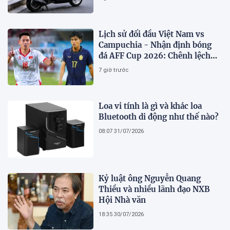
Lịch sử đối đầu Việt Nam vs
Campuchia - Nhận định bóng
đá AFF Cup 2026: Chênh lệch
đẳng cấp
7 giờ trước
Loa vi tính là gì và khác loa
Bluetooth di động như thế nào?
08:07 31/07/2026
Kỷ luật ông Nguyễn Quang
Thiều và nhiều lãnh đạo NXB
Hội Nhà văn
18:35 30/07/2026