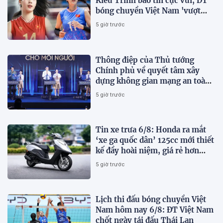
Kiều Trinh báo tin cực vui; ĐT
bóng chuyền Việt Nam 'vượt
mặt' Thái Lan
5 giờ trước
Thông điệp của Thủ tướng
Chính phủ về quyết tâm xây
dựng không gian mạng an toàn,
tin cậy và nhân văn
5 giờ trước
Tin xe trưa 6/8: Honda ra mắt
‘xe ga quốc dân’ 125cc mới thiết
kế đầy hoài niệm, giá rẻ hơn
Vision và SH Mode
5 giờ trước
Lịch thi đấu bóng chuyền Việt
Nam hôm nay 6/8: ĐT Việt Nam
chốt ngày tái đấu Thái Lan