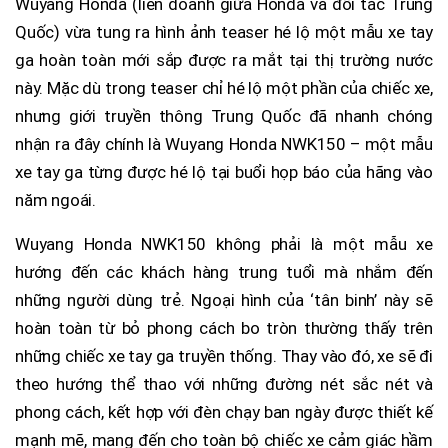
Wuyang Honda (liên doanh giữa Honda và đối tác Trung
Quốc) vừa tung ra hình ảnh teaser hé lộ một mẫu xe tay
ga hoàn toàn mới sắp được ra mắt tại thị trường nước
này. Mặc dù trong teaser chỉ hé lộ một phần của chiếc xe,
nhưng giới truyền thông Trung Quốc đã nhanh chóng
nhận ra đây chính là Wuyang Honda NWK150 – một mẫu
xe tay ga từng được hé lộ tại buổi họp báo của hãng vào
năm ngoái.
Wuyang Honda NWK150 không phải là một mẫu xe
hướng đến các khách hàng trung tuổi mà nhắm đến
những người dùng trẻ. Ngoại hình của ‘tân binh’ này sẽ
hoàn toàn từ bỏ phong cách bo tròn thường thấy trên
những chiếc xe tay ga truyền thống. Thay vào đó, xe sẽ đi
theo hướng thể thao với những đường nét sắc nét và
phong cách, kết hợp với đèn chạy ban ngày được thiết kế
mạnh mẽ, mang đến cho toàn bộ chiếc xe cảm giác hầm