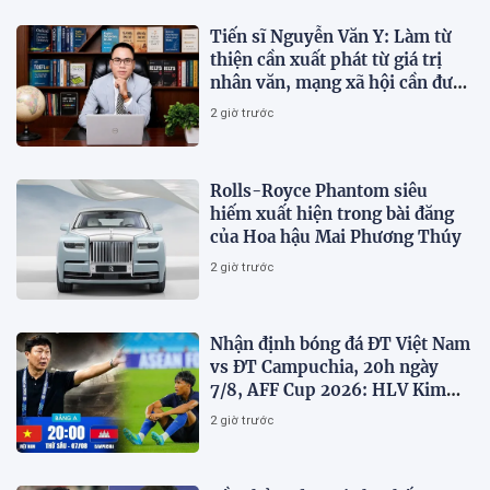
Tiến sĩ Nguyễn Văn Y: Làm từ
thiện cần xuất phát từ giá trị
nhân văn, mạng xã hội cần được
sử dụng bằng văn hóa và trách
2 giờ trước
nhiệm
Rolls-Royce Phantom siêu
hiếm xuất hiện trong bài đăng
của Hoa hậu Mai Phương Thúy
2 giờ trước
Nhận định bóng đá ĐT Việt Nam
vs ĐT Campuchia, 20h ngày
7/8, AFF Cup 2026: HLV Kim
Sang-sik tiết lộ kế hoạch nhân
2 giờ trước
sự