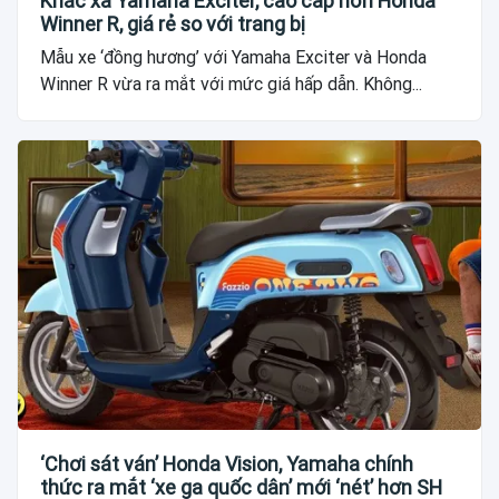
Khác xa Yamaha Exciter, cao cấp hơn Honda
Winner R, giá rẻ so với trang bị
Mẫu xe ‘đồng hương’ với Yamaha Exciter và Honda
Winner R vừa ra mắt với mức giá hấp dẫn. Không...
‘Chơi sát ván’ Honda Vision, Yamaha chính
thức ra mắt ‘xe ga quốc dân’ mới ‘nét’ hơn SH