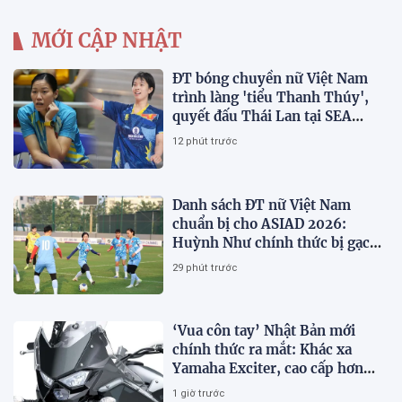
MỚI CẬP NHẬT
ĐT bóng chuyền nữ Việt Nam
trình làng 'tiểu Thanh Thúy',
quyết đấu Thái Lan tại SEA
V.Cup 2026
12 phút trước
Danh sách ĐT nữ Việt Nam
chuẩn bị cho ASIAD 2026:
Huỳnh Như chính thức bị gạch
tên
29 phút trước
‘Vua côn tay’ Nhật Bản mới
chính thức ra mắt: Khác xa
Yamaha Exciter, cao cấp hơn
Honda Winner R, giá rẻ so với
1 giờ trước