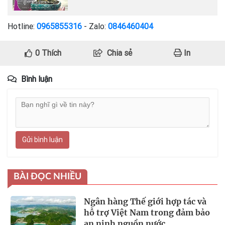
Hotline:
0965855316
- Zalo:
0846460404
0
Thích
Chia sẻ
In
Bình luận
Gửi bình luận
BÀI ĐỌC NHIỀU
Ngân hàng Thế giới hợp tác và
hỗ trợ Việt Nam trong đảm bảo
an ninh nguồn nước