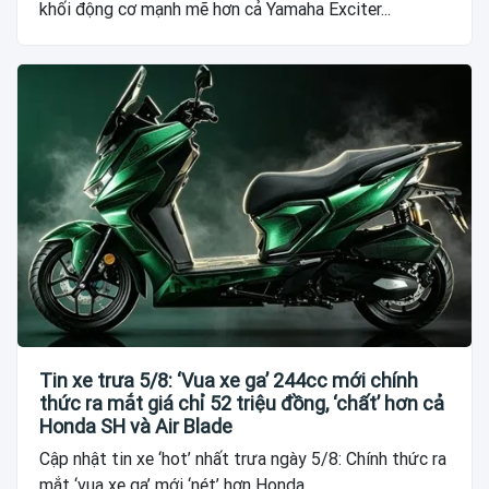
khối động cơ mạnh mẽ hơn cả Yamaha Exciter...
Tin xe trưa 5/8: ‘Vua xe ga’ 244cc mới chính
thức ra mắt giá chỉ 52 triệu đồng, ‘chất’ hơn cả
Honda SH và Air Blade
Cập nhật tin xe ‘hot’ nhất trưa ngày 5/8: Chính thức ra
mắt ‘vua xe ga’ mới ‘nét’ hơn Honda...