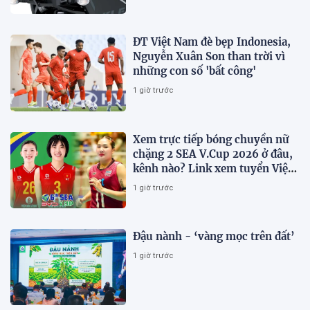
trang bị
ĐT Việt Nam đè bẹp Indonesia,
Nguyễn Xuân Son than trời vì
những con số 'bất công'
1 giờ trước
Xem trực tiếp bóng chuyền nữ
chặng 2 SEA V.Cup 2026 ở đâu,
kênh nào? Link xem tuyển Việt
Nam thi đấu
1 giờ trước
Đậu nành - ‘vàng mọc trên đất’
1 giờ trước