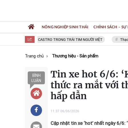
NÔNG NGHIỆP SINH THÁI
CHÍNH SÁCH – SỰ 
FIDEL CASTRO TRONG TRÁI TIM NGƯỜI VIỆT
Thạc sĩ NGU
Trang chủ
Thương hiệu - Sản phẩm
Tin xe hot 6/6: 
BÌNH
LUẬN
thức ra mắt với 
hấp dẫn
11:37 06/06/2026
Cập nhật tin xe ‘hot’ nhất ngày 6/6