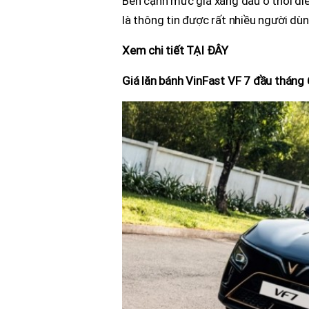
Bên cạnh mức giá xăng dầu ở thời đi
là thông tin được rất nhiều người dù
Xem chi tiết TẠI ĐÂY
Giá lăn bánh VinFast VF 7 đầu tháng