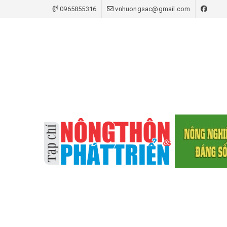
0965855316
vnhuongsac@gmail.com