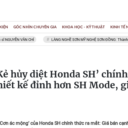
KIỆN
GÓC NHÌN CHUYÊN GIA
KHOA HỌC - KỸ THUẬT
KINH TẾ
YỄN VĂN CHÍ
LÀNG NGHỀ SƠN MỸ NGHỆ SƠN ĐỒNG: Thành viên Mạng 
‘Kẻ hủy diệt Honda SH’ chính
thiết kế đỉnh hơn SH Mode, g
: ‘Cơn ác mộng’ của Honda SH chính thức ra mắt: Giá bán cạn