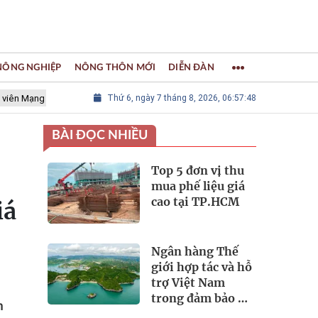
 NÔNG NGHIỆP
NÔNG THÔN MỚI
DIỄN ĐÀN
lưới các Thành phố Thủ công sáng tạo Thế giới
Thứ 6, ngày 7 tháng 8, 2026, 06:57:49
LÀNG NGHỀ KHẢM
BÀI ĐỌC NHIỀU
Top 5 đơn vị thu
mua phế liệu giá
cao tại TP.HCM
iá
Ngân hàng Thế
giới hợp tác và hỗ
trợ Việt Nam
trong đảm bảo an
h
ninh nguồn nước