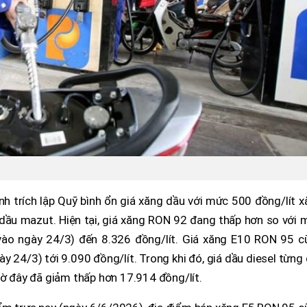
định trích lập Quỹ bình ổn giá xăng dầu với mức 500 đồng/lít 
à dầu mazut. Hiện tại, giá xăng RON 92 đang thấp hơn so với
 vào ngày 24/3) đến 8.326 đồng/lít. Giá xăng E10 RON 95 c
y 24/3) tới 9.090 đồng/lít. Trong khi đó, giá dầu diesel từng
iờ đây đã giảm thấp hơn 17.914 đồng/lít.