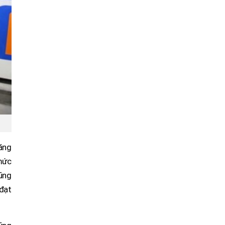
xăng
 mức
ũng
 đạt