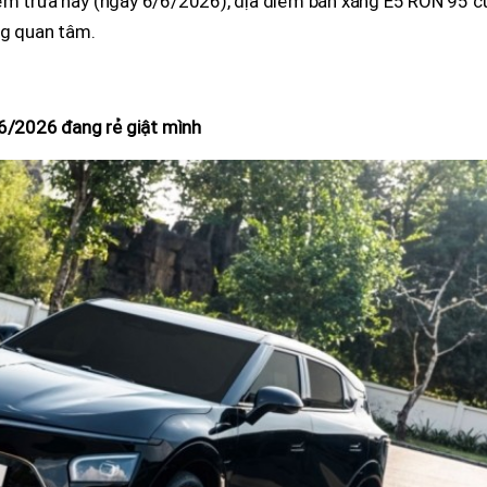
ểm trưa nay (ngày 6/6/2026), địa điểm bán xăng E5 RON 95 c
ng quan tâm.
 6/2026 đang rẻ giật mình