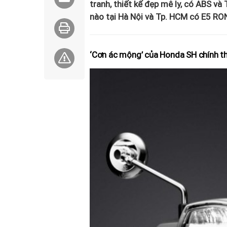
tranh, thiết kế đẹp mê ly, có ABS và
nào tại Hà Nội và Tp. HCM có E5 RO
‘Cơn ác mộng’ của Honda SH chính thứ