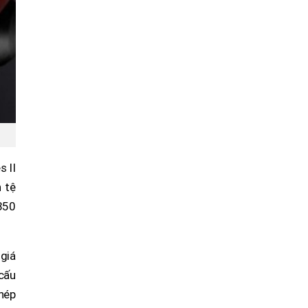
s II
 tệ
350
giá
 cấu
thép