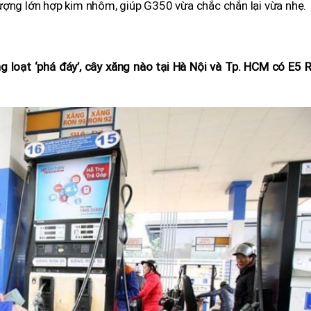
ượng lớn hợp kim nhôm, giúp G350 vừa chắc chắn lại vừa nhẹ.
 loạt ‘phá đáy’, cây xăng nào tại Hà Nội và Tp. HCM có E5 