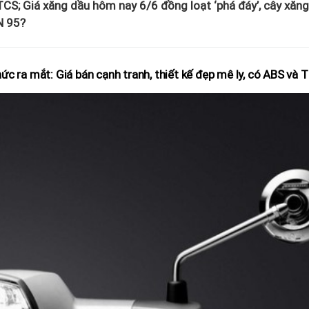
 TCS; Giá xăng dầu hôm nay 6/6 đồng loạt ‘phá đáy’, cây xăng
N 95?
c ra mắt: Giá bán cạnh tranh, thiết kế đẹp mê ly, có ABS và 