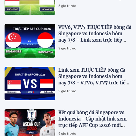
AFF Cup 2026 mới nhất
8 giờ trước
VTV6, VTV7 TRỰC TIẾP bóng đá
Singapore vs Indonesia hôm
nay 7/8 - Link xem trực tiếp
AFF Cup 2026 mới nhất
9 giờ trước
Link xem TRỰC TIẾP bóng đá
Singapore vs Indonesia hôm
nay 7/8 - VTV6, VTV7 trực tiếp
AFF Cup 2026
9 giờ trước
Kết quả bóng đá Singapore vs
Indonesia - Cập nhật link xem
trực tiếp AFF Cup 2026 mới
nhất.
9 giờ trước