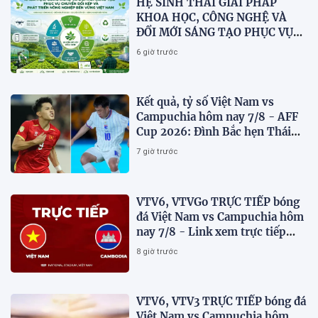
HỆ SINH THÁI GIẢI PHÁP
KHOA HỌC, CÔNG NGHỆ VÀ
ĐỔI MỚI SÁNG TẠO PHỤC VỤ
CHUYỂN ĐỔI KÉP VÀ PHÁT
6 giờ trước
TRIỂN NÔNG NGHIỆP BỀN
VỮNG VIỆT NAM
Kết quả, tỷ số Việt Nam vs
Campuchia hôm nay 7/8 - AFF
Cup 2026: Đình Bắc hẹn Thái
Lan ở chung kết?
7 giờ trước
VTV6, VTVGo TRỰC TIẾP bóng
đá Việt Nam vs Campuchia hôm
nay 7/8 - Link xem trực tiếp
AFF Cup 2026 mới nhất
8 giờ trước
VTV6, VTV3 TRỰC TIẾP bóng đá
Việt Nam vs Campuchia hôm