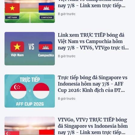
nay 7/8 - Link xem trực tiếp
AFF Cup 2026 mới nhất
8 giờ trước
Link xem TRỰC TIẾP bóng đá
Việt Nam vs Campuchia hôm
nay 7/8 - VTV6, VTVgo trực tiếp
AFF Cup 2026
8 giờ trước
Trực tiếp bóng đá Singapore vs
Indonesia hôm nay 7/8 - AFF
Cup 2026: Kình địch của ĐT
Việt Nam thua đau?
8 giờ trước
VTVGo, VTV7 TRỰC TIẾP bóng
đá Singapore vs Indonesia hôm
nay 7/8 - Link xem trực tiếp