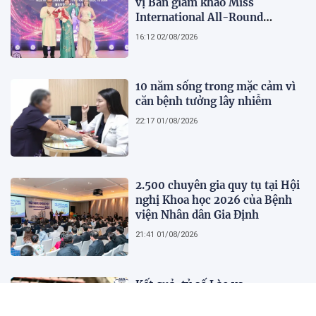
vị Ban giám khảo Miss
International All-Round
Businesswoman 2026: Thanh
16:12 02/08/2026
lịch, trí tuệ và lan tỏa giá trị của
người phụ nữ hiện đại
10 năm sống trong mặc cảm vì
căn bệnh tưởng lây nhiễm
22:17 01/08/2026
2.500 chuyên gia quy tụ tại Hội
nghị Khoa học 2026 của Bệnh
viện Nhân dân Gia Định
21:41 01/08/2026
Kết quả, tỷ số Lào vs
Philippines hôm nay 1/8 - AFF
Cup 2026: Cú hích lớn cho ĐT