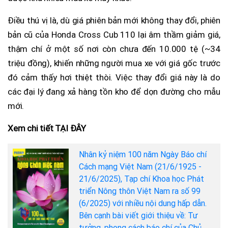
Điều thú vị là, dù giá phiên bản mới không thay đổi, phiên
bản cũ của Honda Cross Cub 110 lại âm thầm giảm giá,
thậm chí ở một số nơi còn chưa đến 10.000 tệ (~34
triệu đồng), khiến những người mua xe với giá gốc trước
đó cảm thấy hơi thiệt thòi. Việc thay đổi giá này là do
các đại lý đang xả hàng tồn kho để dọn đường cho mẫu
mới.
Xem chi tiết TẠI ĐÂY
Nhân kỷ niệm 100 năm Ngày Báo chí
Cách mạng Việt Nam (21/6/1925 -
21/6/2025), Tạp chí Khoa học Phát
triển Nông thôn Việt Nam ra số 99
(6/2025) với nhiều nội dung hấp dẫn.
Bên cạnh bài viết giới thiệu về: Tư
tưởng, phong cách báo chí của Chủ