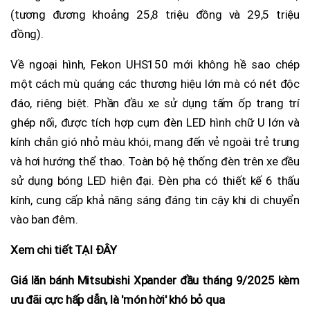
(tương đương khoảng 25,8 triệu đồng và 29,5 triệu
đồng).
Về ngoại hình, Fekon UHS150 mới không hề sao chép
một cách mù quáng các thương hiệu lớn mà có nét độc
đáo, riêng biệt. Phần đầu xe sử dụng tấm ốp trang trí
ghép nối, được tích hợp cụm đèn LED hình chữ U lớn và
kính chắn gió nhỏ màu khói, mang đến vẻ ngoài trẻ trung
và hơi hướng thể thao. Toàn bộ hệ thống đèn trên xe đều
sử dụng bóng LED hiện đại. Đèn pha có thiết kế 6 thấu
kính, cung cấp khả năng sáng đáng tin cậy khi di chuyển
vào ban đêm.
Xem chi tiết TẠI ĐÂY
Giá lăn bánh Mitsubishi Xpander đầu tháng 9/2025 kèm
ưu đãi cực hấp dẫn, là 'món hời' khó bỏ qua