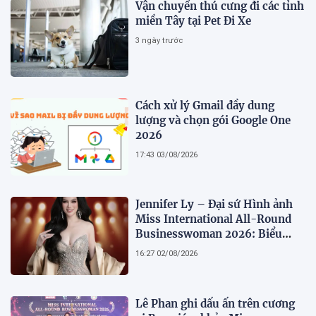
Vận chuyển thú cưng đi các tỉnh
miền Tây tại Pet Đi Xe
3 ngày trước
Cách xử lý Gmail đầy dung
lượng và chọn gói Google One
2026
17:43 03/08/2026
Jennifer Ly – Đại sứ Hình ảnh
Miss International All-Round
Businesswoman 2026: Biểu
tượng của nhan sắc, trí tuệ và
16:27 02/08/2026
bản lĩnh
Lê Phan ghi dấu ấn trên cương