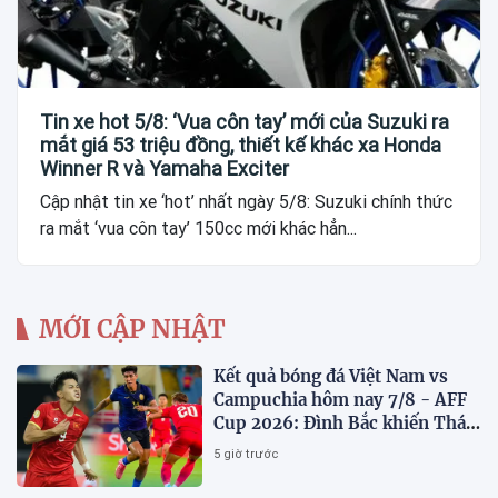
Tin xe hot 5/8: ‘Vua côn tay’ mới của Suzuki ra
mắt giá 53 triệu đồng, thiết kế khác xa Honda
Winner R và Yamaha Exciter
Cập nhật tin xe ‘hot’ nhất ngày 5/8: Suzuki chính thức
ra mắt ‘vua côn tay’ 150cc mới khác hẳn...
MỚI CẬP NHẬT
Kết quả bóng đá Việt Nam vs
Campuchia hôm nay 7/8 - AFF
Cup 2026: Đình Bắc khiến Thái
Lan run sợ
5 giờ trước