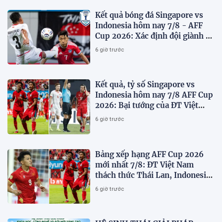
Kết quả bóng đá Singapore vs
Indonesia hôm nay 7/8 - AFF
Cup 2026: Xác định đội giành vé
Bán kết
6 giờ trước
Kết quả, tỷ số Singapore vs
Indonesia hôm nay 7/8 AFF Cup
2026: Bại tướng của ĐT Việt
nam dừng bước sớm
6 giờ trước
Bảng xếp hạng AFF Cup 2026
mới nhất 7/8: ĐT Việt Nam
thách thức Thái Lan, Indonesia
dừng bước
6 giờ trước